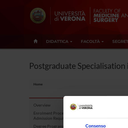
DIDATTICA
FACOLTÀ
SEGRET
Postgraduate Specialisation 
Home
Overview
Post
Enrolment Procedures and
Admission Requirements
Mala
Consenso
Degree Programme