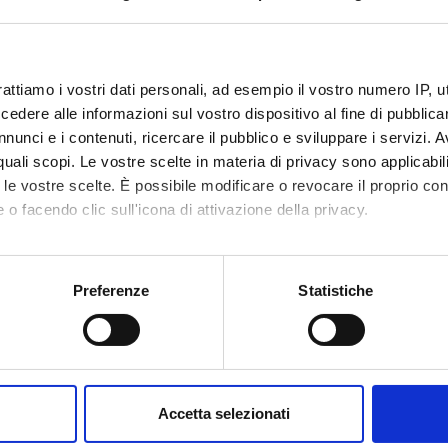
code
4S001717
1
rattiamo i vostri dati personali, ad esempio il vostro numero IP, 
dere alle informazioni sul vostro dispositivo al fine di pubblica
c sector
MED/30 - MALATTIE APPARATO VISIVO
nunci e i contenuti, ricercare il pubblico e sviluppare i servizi. A
r quali scopi. Le vostre scelte in materia di privacy sono applicabi
to le vostre scelte. È possibile modificare o revocare il proprio 
 o facendo clic sull'icona di attivazione della privacy.
mo anche:
oni sulla tua posizione geografica, con un'approssimazione di qu
Preferenze
Statistiche
spositivo, scansionandolo attivamente alla ricerca di caratteristich
aborati i tuoi dati personali e imposta le tue preferenze nella
s
consenso in qualsiasi momento dalla Dichiarazione sui cookie.
Accetta selezionati
nalizzare contenuti ed annunci, per fornire funzionalità dei socia