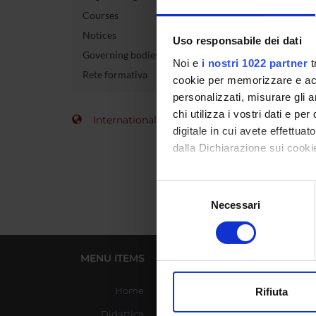
Courses
Course 
Notices
Uso responsabile dei dati
Governing bodies
Credits
Noi e
i nostri 1022 partner
t
Rete formativa
cookie per memorizzare e acce
Academi
personalizzati, misurare gli an
chi utilizza i vostri dati e pe
International Students
digitale in cui avete effettua
dalla Dichiarazione sui cookie
Con il tuo consenso, vorrem
Selezione
raccogliere informazi
Necessari
del
Identificare il tuo di
consenso
digitali).
Approfondisci come vengono el
MENU ITEMS
USEFUL LINKS
modificare o ritirare il tuo 
Home
Azienda Ospedaliera
Rifiuta
Universitaria Integrata
Utilizziamo i cookie per perso
Didattica