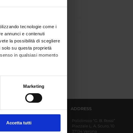
utilizzando tecnologie come i
re annunci e contenuti
vete la possibilità di scegliere
li solo su questa proprietà
consenso in qualsiasi momento
alche metro,
Marketing
e specifiche (impronte
ezione dettagli
. Puoi
AFFERENT DEPARTMENTS
ADDRESS
Policlinico “G. B. Rossi”
Diagnostics and Public
Accetta tutti
Piazzale L. A. Scuro, 10
Health
l media e per analizzare il
37134 Verona