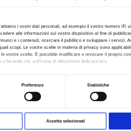
code
4S001963
1
rattiamo i vostri dati personali, ad esempio il vostro numero IP, 
dere alle informazioni sul vostro dispositivo al fine di pubblica
c sector
MED/27 - NEUROCHIRURGIA
nunci e i contenuti, ricercare il pubblico e sviluppare i servizi. A
r quali scopi. Le vostre scelte in materia di privacy sono applicabi
to le vostre scelte. È possibile modificare o revocare il proprio 
 o facendo clic sull'icona di attivazione della privacy.
mo anche:
oni sulla tua posizione geografica, con un'approssimazione di qu
Preferenze
Statistiche
spositivo, scansionandolo attivamente alla ricerca di caratteristich
aborati i tuoi dati personali e imposta le tue preferenze nella
s
consenso in qualsiasi momento dalla Dichiarazione sui cookie.
Accetta selezionati
nalizzare contenuti ed annunci, per fornire funzionalità dei socia