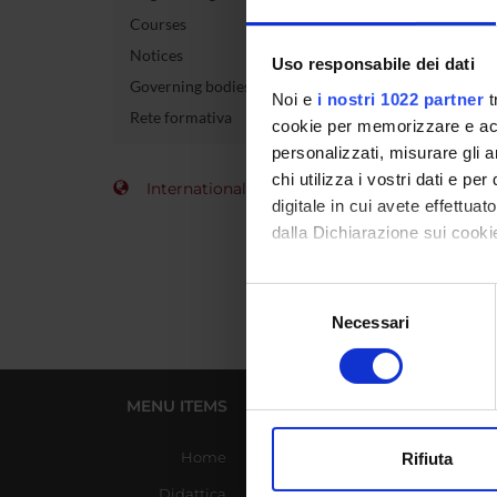
Courses
Course 
Notices
Uso responsabile dei dati
Governing bodies
Credits
Noi e
i nostri 1022 partner
t
Rete formativa
cookie per memorizzare e acce
Academi
personalizzati, misurare gli an
chi utilizza i vostri dati e pe
International Students
digitale in cui avete effettua
dalla Dichiarazione sui cookie
Con il tuo consenso, vorrem
Selezione
raccogliere informazi
Necessari
del
Identificare il tuo di
consenso
digitali).
Approfondisci come vengono el
MENU ITEMS
USEFUL LINKS
modificare o ritirare il tuo 
Home
Azienda Ospedaliera
Rifiuta
Universitaria Integrata
Utilizziamo i cookie per perso
Didattica