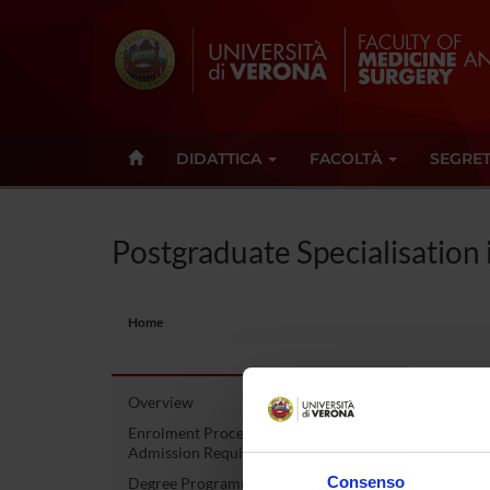
DIDATTICA
FACOLTÀ
SEGRET
Postgraduate Specialisation
Home
Overview
Post
Enrolment Procedures and
Admission Requirements
Neu
Consenso
Degree Programme