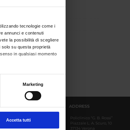
utilizzando tecnologie come i
re annunci e contenuti
vete la possibilità di scegliere
li solo su questa proprietà
consenso in qualsiasi momento
alche metro,
Marketing
e specifiche (impronte
ezione dettagli
. Puoi
AFFERENT DEPARTMENTS
ADDRESS
Policlinico “G. B. Rossi”
Diagnostics and Public
Accetta tutti
Piazzale L. A. Scuro, 10
Health
l media e per analizzare il
37134 Verona