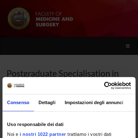
Toggle
naviga
Postgraduate Specialisation in
General Surgery
Consenso
Dettagli
Impostazioni degli annunci
In
Home
Uso responsabile dei dati
Overview
Noi e
i nostri 1022 partner
trattiamo i vostri dati
Enrolment Procedures and Admission Requirements