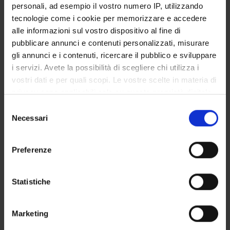
personali, ad esempio il vostro numero IP, utilizzando
Degree Programme
tecnologie come i cookie per memorizzare e accedere
Courses
alle informazioni sul vostro dispositivo al fine di
Notices
pubblicare annunci e contenuti personalizzati, misurare
Governing bodies
gli annunci e i contenuti, ricercare il pubblico e sviluppare
i servizi. Avete la possibilità di scegliere chi utilizza i
Rete formativa
vostri dati e per quali scopi. Le vostre scelte in materia di
privacy sono applicabili solo su questa proprietà digitale
International Students
in cui avete effettuato le vostre scelte. È possibile
Selezione
modificare o revocare il proprio consenso in qualsiasi
Necessari
del
momento dalla Dichiarazione sui cookie o facendo clic
consenso
sull'icona di attivazione della privacy.
Postgraduate Specialisation in
Preferenze
Con il tuo consenso, vorremmo anche:
General Surgery
raccogliere informazioni sulla tua posizione
Statistiche
geografica, con un'approssimazione di qualche
Diseases of the Locomotor
metro,
Marketing
Identificare il tuo dispositivo, scansionandolo
Apparatus
attivamente alla ricerca di caratteristiche specifiche