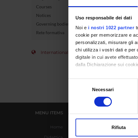
Courses
Course 
Notices
Uso responsabile dei dati
Governing bodies
Credits
Noi e
i nostri 1022 partner
t
Rete formativa
cookie per memorizzare e acce
Academi
personalizzati, misurare gli an
chi utilizza i vostri dati e pe
International Students
digitale in cui avete effettua
dalla Dichiarazione sui cookie
Con il tuo consenso, vorrem
Selezione
raccogliere informazi
Necessari
del
Identificare il tuo di
consenso
digitali).
Approfondisci come vengono el
MENU ITEMS
USEFUL LINKS
modificare o ritirare il tuo 
Home
Azienda Ospedaliera
Rifiuta
Universitaria Integrata
Utilizziamo i cookie per perso
Didattica