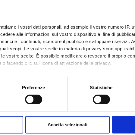
code
4S004660
1
rattiamo i vostri dati personali, ad esempio il vostro numero IP, 
dere alle informazioni sul vostro dispositivo al fine di pubblica
c sector
MED/23 - CHIRURGIA CARDIACA
nunci e i contenuti, ricercare il pubblico e sviluppare i servizi. A
r quali scopi. Le vostre scelte in materia di privacy sono applicabi
to le vostre scelte. È possibile modificare o revocare il proprio 
 o facendo clic sull'icona di attivazione della privacy.
mo anche:
oni sulla tua posizione geografica, con un'approssimazione di qu
Preferenze
Statistiche
spositivo, scansionandolo attivamente alla ricerca di caratteristich
aborati i tuoi dati personali e imposta le tue preferenze nella
s
consenso in qualsiasi momento dalla Dichiarazione sui cookie.
Accetta selezionati
nalizzare contenuti ed annunci, per fornire funzionalità dei socia