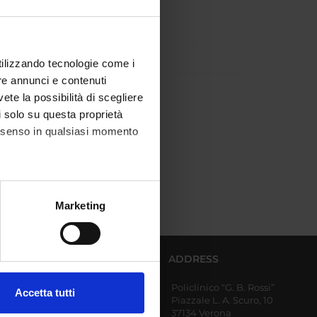
utilizzando tecnologie come i
re annunci e contenuti
vete la possibilità di scegliere
li solo su questa proprietà
consenso in qualsiasi momento
alche metro,
Marketing
e specifiche (impronte
ezione dettagli
. Puoi
AFFERENT DEPARTMENTS
ADDRESS
Policlinico “G. B. Rossi”
Diagnostics and Public
Accetta tutti
Piazzale L. A. Scuro, 10
Health
l media e per analizzare il
37134 Verona