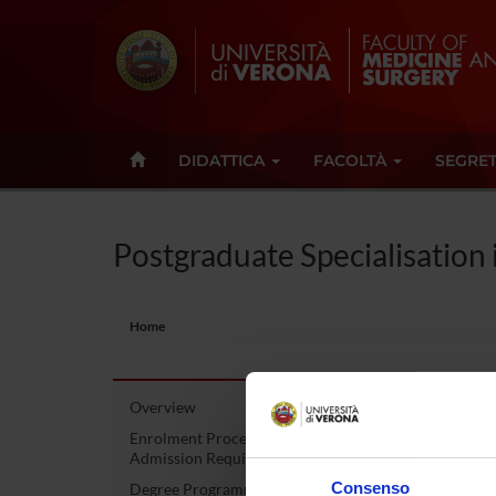
DIDATTICA
FACOLTÀ
SEGRET
Postgraduate Specialisation
Home
Overview
Post
Enrolment Procedures and
Admission Requirements
Hear
Consenso
Degree Programme