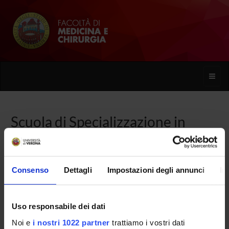
Toggle
naviga
Scuola di Specializzazione in
Radiodiagnostica (D.I. 68/2015)
Consenso
Dettagli
Impostazioni degli annunci
In
Home
Uso responsabile dei dati
Presentazione
Noi e
i nostri 1022 partner
trattiamo i vostri dati
Come iscriversi e Requisiti di ammissione