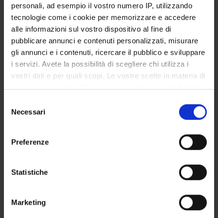
personali, ad esempio il vostro numero IP, utilizzando
Piani didattici
tecnologie come i cookie per memorizzare e accedere
Insegnamenti
alle informazioni sul vostro dispositivo al fine di
Bacheca avvisi
pubblicare annunci e contenuti personalizzati, misurare
Organi collegiali e di governo
gli annunci e i contenuti, ricercare il pubblico e sviluppare
i servizi. Avete la possibilità di scegliere chi utilizza i
Rete formativa
vostri dati e per quali scopi. Le vostre scelte in materia di
privacy sono applicabili solo su questa proprietà digitale
Servizio Studenti Internazionali
in cui avete effettuato le vostre scelte. È possibile
Selezione
modificare o revocare il proprio consenso in qualsiasi
Necessari
del
momento dalla Dichiarazione sui cookie o facendo clic
consenso
sull'icona di attivazione della privacy.
Scuola di Specializzazione in
Preferenze
Con il tuo consenso, vorremmo anche:
Radiodiagnostica (D.I. 68/2015)
raccogliere informazioni sulla tua posizione
Statistiche
geografica, con un'approssimazione di qualche
Esame di profitto teorico-pratico
metro,
Marketing
Identificare il tuo dispositivo, scansionandolo
1
attivamente alla ricerca di caratteristiche specifiche