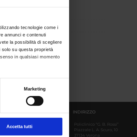
utilizzando tecnologie come i
re annunci e contenuti
VA
vete la possibilità di scegliere
li solo su questa proprietà
consenso in qualsiasi momento
alche metro,
Marketing
e specifiche (impronte
ezione dettagli
. Puoi
DIPARTIMENTI AFFERENTI
INDIRIZZO
Policlinico “G. B. Rossi”
Diagnostica e Sanità
Accetta tutti
Piazzale L. A. Scuro, 10
Pubblica
l media e per analizzare il
37134 Verona