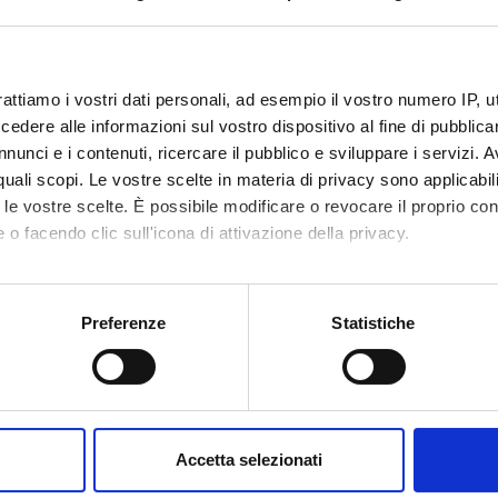
insegnamento
4S00295
3
rattiamo i vostri dati personali, ad esempio il vostro numero IP, 
dere alle informazioni sul vostro dispositivo al fine di pubblica
disciplinare
MED/34 - MEDICINA FISICA E RIABILITATI
nunci e i contenuti, ricercare il pubblico e sviluppare i servizi. A
r quali scopi. Le vostre scelte in materia di privacy sono applicabi
to le vostre scelte. È possibile modificare o revocare il proprio 
 o facendo clic sull'icona di attivazione della privacy.
mo anche:
oni sulla tua posizione geografica, con un'approssimazione di qu
Preferenze
Statistiche
spositivo, scansionandolo attivamente alla ricerca di caratteristich
aborati i tuoi dati personali e imposta le tue preferenze nella
s
consenso in qualsiasi momento dalla Dichiarazione sui cookie.
Accetta selezionati
nalizzare contenuti ed annunci, per fornire funzionalità dei socia