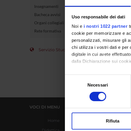
Insegnamenti
Codice 
Bacheca avvisi
Uso responsabile dei dati
Organi collegiali e di governo
Crediti
Noi e
i nostri 1022 partner
t
Rete formativa
cookie per memorizzare e acce
Settore 
personalizzati, misurare gli an
chi utilizza i vostri dati e pe
Servizio Studenti Internazionali
digitale in cui avete effettua
dalla Dichiarazione sui cookie
Con il tuo consenso, vorrem
Selezione
raccogliere informazi
Necessari
del
Identificare il tuo di
consenso
digitali).
Approfondisci come vengono el
VOCI DI MENU
LINK UTILI
modificare o ritirare il tuo 
Home
Azienda Ospedaliera
Rifiuta
Universitaria Integrata
Utilizziamo i cookie per perso
Didattica