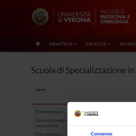
DIDATTICA
FACOLTÀ
SEGRET
Scuola di Specializzazione in
Home
Presentazione
Scuo
Come iscriversi e Requisiti di
ammissione
Medi
Consenso
Piani didattici