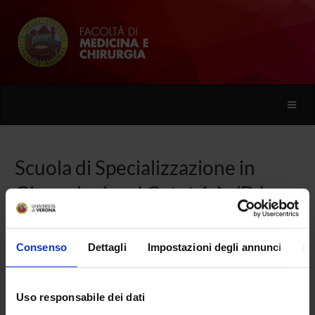
Toggle
naviga
Scuola di Specializzazione in
Ginecologia ed Ostetricia (D.I.
68/2015)
Consenso
Dettagli
Impostazioni degli annunci
In
Home
Uso responsabile dei dati