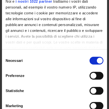
Presentazione
Noi e
i nostri 1022 partner
trattiamo i vostri dati
Come iscriversi e Requisiti di ammissione
personali, ad esempio il vostro numero IP, utilizzando
tecnologie come i cookie per memorizzare e accedere
Piani didattici
alle informazioni sul vostro dispositivo al fine di
Insegnamenti
pubblicare annunci e contenuti personalizzati, misurare
Bacheca avvisi
gli annunci e i contenuti, ricercare il pubblico e sviluppare
Organi collegiali e di governo
i servizi. Avete la possibilità di scegliere chi utilizza i
Rete formativa
vostri dati e per quali scopi. Le vostre scelte in materia di
privacy sono applicabili solo su questa proprietà digitale
in cui avete effettuato le vostre scelte. È possibile
Selezione
Servizio Studenti Internazionali
modificare o revocare il proprio consenso in qualsiasi
Necessari
del
momento dalla Dichiarazione sui cookie o facendo clic
consenso
sull'icona di attivazione della privacy.
Preferenze
Scuola di Specializzazione in
Con il tuo consenso, vorremmo anche:
Ginecologia ed Ostetricia (D.I.
raccogliere informazioni sulla tua posizione
Statistiche
geografica, con un'approssimazione di qualche
68/2015)
metro,
Marketing
Identificare il tuo dispositivo, scansionandolo