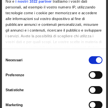
Presentazione
Noi e
i nostri 1022 partner
trattiamo i vostri dati
Come iscriversi e Requisiti di ammissione
personali, ad esempio il vostro numero IP, utilizzando
tecnologie come i cookie per memorizzare e accedere
Piani didattici
alle informazioni sul vostro dispositivo al fine di
Insegnamenti
pubblicare annunci e contenuti personalizzati, misurare
Bacheca avvisi
gli annunci e i contenuti, ricercare il pubblico e sviluppare
Organi collegiali e di governo
i servizi. Avete la possibilità di scegliere chi utilizza i
Rete formativa
vostri dati e per quali scopi. Le vostre scelte in materia di
privacy sono applicabili solo su questa proprietà digitale
in cui avete effettuato le vostre scelte. È possibile
Selezione
Servizio Studenti Internazionali
modificare o revocare il proprio consenso in qualsiasi
Necessari
del
momento dalla Dichiarazione sui cookie o facendo clic
consenso
sull'icona di attivazione della privacy.
Preferenze
Scuola di Specializzazione in
Con il tuo consenso, vorremmo anche:
Ginecologia ed Ostetricia (D.I.
raccogliere informazioni sulla tua posizione
Statistiche
geografica, con un'approssimazione di qualche
68/2015)
metro,
Marketing
Identificare il tuo dispositivo, scansionandolo