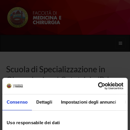
Toggle
naviga
Scuola di Specializzazione in
Ginecologia ed Ostetricia (D.I.
68/2015)
Consenso
Dettagli
Impostazioni degli annunci
In
Home
Uso responsabile dei dati