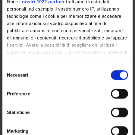
Presentazione
Noi e
i nostri 1022 partner
trattiamo i vostri dati
Come iscriversi e Requisiti di ammissione
personali, ad esempio il vostro numero IP, utilizzando
tecnologie come i cookie per memorizzare e accedere
Piani didattici
alle informazioni sul vostro dispositivo al fine di
Insegnamenti
pubblicare annunci e contenuti personalizzati, misurare
Bacheca avvisi
gli annunci e i contenuti, ricercare il pubblico e sviluppare
Organi collegiali e di governo
i servizi. Avete la possibilità di scegliere chi utilizza i
Rete formativa
vostri dati e per quali scopi. Le vostre scelte in materia di
privacy sono applicabili solo su questa proprietà digitale
in cui avete effettuato le vostre scelte. È possibile
Selezione
Servizio Studenti Internazionali
modificare o revocare il proprio consenso in qualsiasi
Necessari
del
momento dalla Dichiarazione sui cookie o facendo clic
consenso
sull'icona di attivazione della privacy.
Preferenze
Scuola di Specializzazione in
Con il tuo consenso, vorremmo anche:
Ginecologia ed Ostetricia (D.I.
raccogliere informazioni sulla tua posizione
Statistiche
geografica, con un'approssimazione di qualche
68/2015)
metro,
Marketing
Identificare il tuo dispositivo, scansionandolo