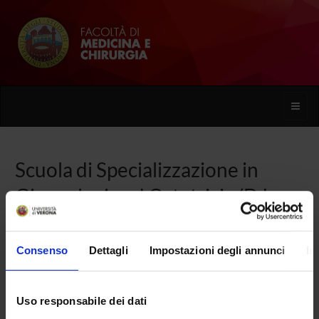
Toggle
naviga
Scuola di Specializzazione in
Ginecologia ed Ostetricia (D.I.
68/2015)
Consenso
Dettagli
Impostazioni degli annunci
In
Home
Uso responsabile dei dati