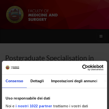
Toggle
naviga
Postgraduate Specialisation in
Paediatric Surgery
Consenso
Dettagli
Impostazioni degli annunci
In
Home
Uso responsabile dei dati
Overview
Noi e
i nostri 1022 partner
trattiamo i vostri dati
Enrolment Procedures and Admission Requirements