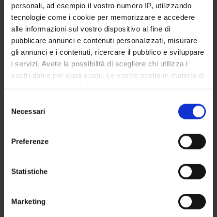
personali, ad esempio il vostro numero IP, utilizzando
Degree Programme
tecnologie come i cookie per memorizzare e accedere
Courses
alle informazioni sul vostro dispositivo al fine di
Notices
pubblicare annunci e contenuti personalizzati, misurare
Governing bodies
gli annunci e i contenuti, ricercare il pubblico e sviluppare
i servizi. Avete la possibilità di scegliere chi utilizza i
Rete formativa
vostri dati e per quali scopi. Le vostre scelte in materia di
privacy sono applicabili solo su questa proprietà digitale
International Students
in cui avete effettuato le vostre scelte. È possibile
Selezione
modificare o revocare il proprio consenso in qualsiasi
Necessari
del
momento dalla Dichiarazione sui cookie o facendo clic
consenso
sull'icona di attivazione della privacy.
Postgraduate Specialisation in
Preferenze
Con il tuo consenso, vorremmo anche:
Paediatric Surgery
raccogliere informazioni sulla tua posizione
Statistiche
geografica, con un'approssimazione di qualche
Esame di profitto teorico-pratico
metro,
Marketing
Identificare il tuo dispositivo, scansionandolo
2
attivamente alla ricerca di caratteristiche specifiche