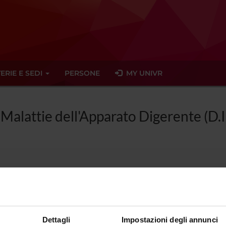
ERIE E SEDI
PERSONE
MY UNIVR
 Malattie dell'Apparato Digerente (D.
la di Specializzazione in Malattie del
2015)
Dettagli
Impostazioni degli annunci