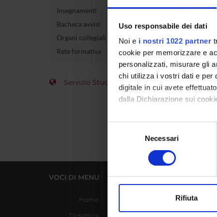
Insegnamenti
Esam
Bacheca avvisi
Uso responsabile dei dati
Organi collegiali e di governo
Codice 
Noi e
i nostri 1022 partner
t
Rete formativa
cookie per memorizzare e acce
Crediti
personalizzati, misurare gli an
chi utilizza i vostri dati e pe
Settore 
Servizio Studenti Internazionali
digitale in cui avete effettua
dalla Dichiarazione sui cookie
Con il tuo consenso, vorrem
Selezione
raccogliere informazi
Necessari
del
Identificare il tuo di
consenso
digitali).
Approfondisci come vengono el
VOCI DI MENU
LINK UTILI
modificare o ritirare il tuo 
Rifiuta
Home
Azienda Ospedaliera
Utilizziamo i cookie per perso
Universitaria Integrata
Didattica