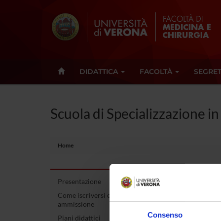
DIDATTICA
FACOLTÀ
SEGRET
Scuola di Specializzazione in
Home
Presentazione
Scuo
Come iscriversi e Requisiti di
ammissione
68/
Consenso
Piani didattici