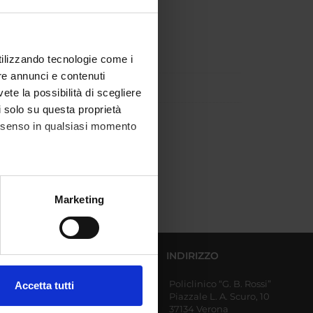
utilizzando tecnologie come i
re annunci e contenuti
vete la possibilità di scegliere
li solo su questa proprietà
consenso in qualsiasi momento
alche metro,
Marketing
e specifiche (impronte
ezione dettagli
. Puoi
DIPARTIMENTI AFFERENTI
INDIRIZZO
Policlinico “G. B. Rossi”
Accetta tutti
Diagnostica e Sanità
Piazzale L. A. Scuro, 10
l media e per analizzare il
Pubblica
37134 Verona