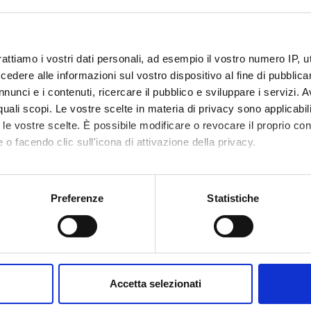
e di profitto teorico-pratico 1
insegnamento
4S002786
rattiamo i vostri dati personali, ad esempio il vostro numero IP, 
dere alle informazioni sul vostro dispositivo al fine di pubblica
0
nunci e i contenuti, ricercare il pubblico e sviluppare i servizi. A
r quali scopi. Le vostre scelte in materia di privacy sono applicabi
disciplinare
- - -
to le vostre scelte. È possibile modificare o revocare il proprio 
 o facendo clic sull'icona di attivazione della privacy.
mo anche:
oni sulla tua posizione geografica, con un'approssimazione di qu
Preferenze
Statistiche
spositivo, scansionandolo attivamente alla ricerca di caratteristich
aborati i tuoi dati personali e imposta le tue preferenze nella
s
consenso in qualsiasi momento dalla Dichiarazione sui cookie.
Accetta selezionati
nalizzare contenuti ed annunci, per fornire funzionalità dei socia