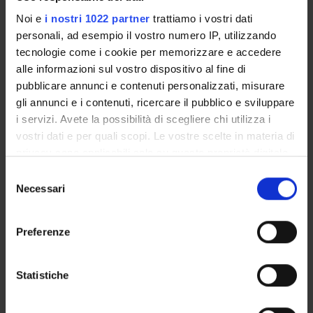
Presentazione
Noi e
i nostri 1022 partner
trattiamo i vostri dati
Come iscriversi e Requisiti di ammissione
personali, ad esempio il vostro numero IP, utilizzando
Piani didattici
tecnologie come i cookie per memorizzare e accedere
Insegnamenti
alle informazioni sul vostro dispositivo al fine di
Bacheca avvisi
pubblicare annunci e contenuti personalizzati, misurare
Organi collegiali e di governo
gli annunci e i contenuti, ricercare il pubblico e sviluppare
Rete formativa
i servizi. Avete la possibilità di scegliere chi utilizza i
vostri dati e per quali scopi. Le vostre scelte in materia di
privacy sono applicabili solo su questa proprietà digitale
Servizio Studenti Internazionali
in cui avete effettuato le vostre scelte. È possibile
Selezione
modificare o revocare il proprio consenso in qualsiasi
Necessari
del
momento dalla Dichiarazione sui cookie o facendo clic
consenso
sull'icona di attivazione della privacy.
Scuola di Specializzazione in
Preferenze
Malattie dell'Apparato Digerente
Con il tuo consenso, vorremmo anche:
raccogliere informazioni sulla tua posizione
Statistiche
(D.I. 68/2015)
geografica, con un'approssimazione di qualche
metro,