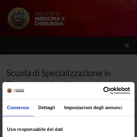
Toggle
naviga
Scuola di Specializzazione in
Dermatologia e Venereologia
(D.I. 68/2015)
Consenso
Dettagli
Impostazioni degli annunci
In
Home
Uso responsabile dei dati