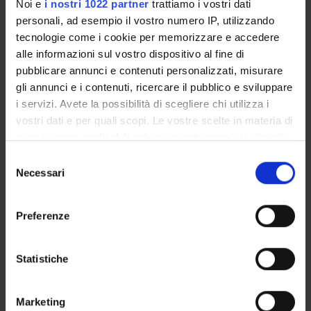
Presentazione
Noi e
i nostri 1022 partner
trattiamo i vostri dati
Come iscriversi e Requisiti di ammissione
personali, ad esempio il vostro numero IP, utilizzando
tecnologie come i cookie per memorizzare e accedere
Piani didattici
alle informazioni sul vostro dispositivo al fine di
Insegnamenti
pubblicare annunci e contenuti personalizzati, misurare
Bacheca avvisi
gli annunci e i contenuti, ricercare il pubblico e sviluppare
Organi collegiali e di governo
i servizi. Avete la possibilità di scegliere chi utilizza i
Rete formativa
vostri dati e per quali scopi. Le vostre scelte in materia di
privacy sono applicabili solo su questa proprietà digitale
in cui avete effettuato le vostre scelte. È possibile
Selezione
Servizio Studenti Internazionali
modificare o revocare il proprio consenso in qualsiasi
Necessari
del
momento dalla Dichiarazione sui cookie o facendo clic
consenso
sull'icona di attivazione della privacy.
Preferenze
Scuola di Specializzazione in
Con il tuo consenso, vorremmo anche:
Dermatologia e Venereologia
raccogliere informazioni sulla tua posizione
Statistiche
geografica, con un'approssimazione di qualche
(D.I. 68/2015)
metro,
Marketing
Identificare il tuo dispositivo, scansionandolo