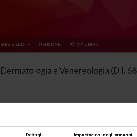
ERIE E SEDI
PERSONE
MY UNIVR
n Dermatologia e Venereologia (D.I. 6
la di Specializzazione in Dermatologi
2015)
Dettagli
Impostazioni degli annunci