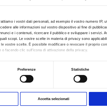
vita' congressuali 3
insegnamento
4S003396
rattiamo i vostri dati personali, ad esempio il vostro numero IP, 
dere alle informazioni sul vostro dispositivo al fine di pubblica
1
nunci e i contenuti, ricercare il pubblico e sviluppare i servizi. A
r quali scopi. Le vostre scelte in materia di privacy sono applicabi
disciplinare
- - -
to le vostre scelte. È possibile modificare o revocare il proprio 
 o facendo clic sull'icona di attivazione della privacy.
mo anche:
oni sulla tua posizione geografica, con un'approssimazione di qu
Preferenze
Statistiche
spositivo, scansionandolo attivamente alla ricerca di caratteristich
aborati i tuoi dati personali e imposta le tue preferenze nella
s
consenso in qualsiasi momento dalla Dichiarazione sui cookie.
Accetta selezionati
nalizzare contenuti ed annunci, per fornire funzionalità dei socia