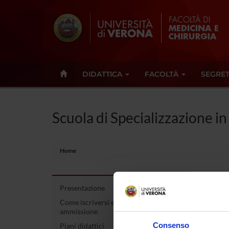
DIDATTICA
FACOLTÀ
SEGRET
Scuola di Specializzazione i
Home
Presentazione
Scuo
Come iscriversi e Requisiti di
ammissione
68/
Consenso
Piani didattici