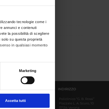
utilizzando tecnologie come i
re annunci e contenuti
vete la possibilità di scegliere
li solo su questa proprietà
consenso in qualsiasi momento
alche metro,
Marketing
e specifiche (impronte
ezione dettagli
. Puoi
DIPARTIMENTI AFFERENTI
INDIRIZZO
Policlinico “G. B. Rossi”
Diagnostica e Sanità
Accetta tutti
Piazzale L. A. Scuro, 10
Pubblica
l media e per analizzare il
37134 Verona