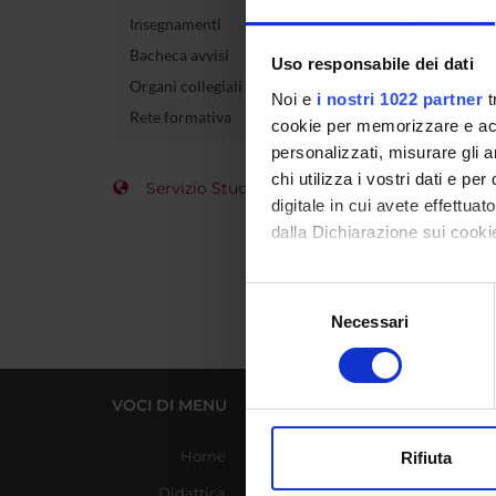
Insegnamenti
Atti
Bacheca avvisi
Uso responsabile dei dati
Organi collegiali e di governo
Codice 
Noi e
i nostri 1022 partner
t
Rete formativa
cookie per memorizzare e acce
Crediti
personalizzati, misurare gli an
chi utilizza i vostri dati e pe
Settore 
Servizio Studenti Internazionali
digitale in cui avete effettua
dalla Dichiarazione sui cookie
Con il tuo consenso, vorrem
Selezione
raccogliere informazi
Necessari
del
Identificare il tuo di
consenso
digitali).
Approfondisci come vengono el
VOCI DI MENU
LINK UTILI
modificare o ritirare il tuo 
Home
Azienda Ospedaliera
Rifiuta
Universitaria Integrata
Utilizziamo i cookie per perso
Didattica