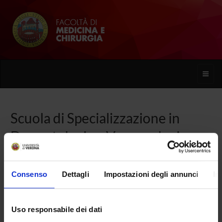
Toggle
naviga
Scuola di Specializzazione in
Dermatologia e Venereologia
(D.I. 68/2015)
Consenso
Dettagli
Impostazioni degli annunci
In
Home
Uso responsabile dei dati