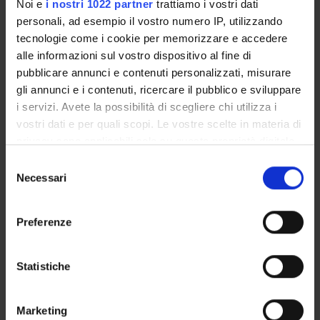
Presentazione
Noi e
i nostri 1022 partner
trattiamo i vostri dati
Come iscriversi e Requisiti di ammissione
personali, ad esempio il vostro numero IP, utilizzando
tecnologie come i cookie per memorizzare e accedere
Piani didattici
alle informazioni sul vostro dispositivo al fine di
Insegnamenti
pubblicare annunci e contenuti personalizzati, misurare
Bacheca avvisi
gli annunci e i contenuti, ricercare il pubblico e sviluppare
Organi collegiali e di governo
i servizi. Avete la possibilità di scegliere chi utilizza i
Rete formativa
vostri dati e per quali scopi. Le vostre scelte in materia di
privacy sono applicabili solo su questa proprietà digitale
in cui avete effettuato le vostre scelte. È possibile
Selezione
Servizio Studenti Internazionali
modificare o revocare il proprio consenso in qualsiasi
Necessari
del
momento dalla Dichiarazione sui cookie o facendo clic
consenso
sull'icona di attivazione della privacy.
Preferenze
Scuola di Specializzazione in
Con il tuo consenso, vorremmo anche:
Dermatologia e Venereologia
raccogliere informazioni sulla tua posizione
Statistiche
geografica, con un'approssimazione di qualche
(D.I. 68/2015)
metro,
Marketing
Identificare il tuo dispositivo, scansionandolo