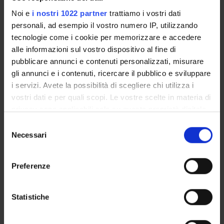
Presentazione
Noi e
i nostri 1022 partner
trattiamo i vostri dati
Come iscriversi e Requisiti di ammissione
personali, ad esempio il vostro numero IP, utilizzando
Piani didattici
tecnologie come i cookie per memorizzare e accedere
Insegnamenti
alle informazioni sul vostro dispositivo al fine di
Bacheca avvisi
pubblicare annunci e contenuti personalizzati, misurare
Organi collegiali e di governo
gli annunci e i contenuti, ricercare il pubblico e sviluppare
Rete formativa
i servizi. Avete la possibilità di scegliere chi utilizza i
vostri dati e per quali scopi. Le vostre scelte in materia di
privacy sono applicabili solo su questa proprietà digitale
Servizio Studenti Internazionali
in cui avete effettuato le vostre scelte. È possibile
Selezione
modificare o revocare il proprio consenso in qualsiasi
Necessari
del
momento dalla Dichiarazione sui cookie o facendo clic
consenso
sull'icona di attivazione della privacy.
Scuola di Specializzazione in
Preferenze
Dermatologia e Venereologia
Con il tuo consenso, vorremmo anche:
raccogliere informazioni sulla tua posizione
Statistiche
(D.I. 68/2015)
geografica, con un'approssimazione di qualche
metro,