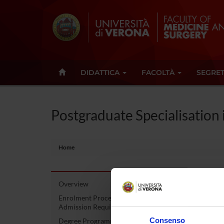
DIDATTICA
FACOLTÀ
SEGRET
Postgraduate Specialisation 
Home
Overview
Post
Enrolment Procedures and
Admission Requirements
Chir
Consenso
Degree Programme