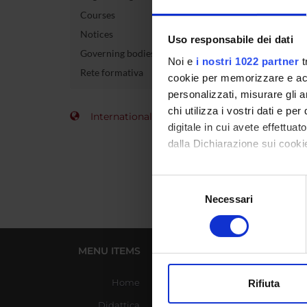
Courses
Course 
Notices
Uso responsabile dei dati
Governing bodies
Credits
Noi e
i nostri 1022 partner
t
Rete formativa
cookie per memorizzare e acce
Academi
personalizzati, misurare gli an
chi utilizza i vostri dati e pe
International Students
digitale in cui avete effettua
dalla Dichiarazione sui cookie
Con il tuo consenso, vorrem
Selezione
raccogliere informazi
Necessari
del
Identificare il tuo di
consenso
digitali).
Approfondisci come vengono el
MENU ITEMS
USEFUL LINKS
modificare o ritirare il tuo 
Home
Azienda Ospedaliera
Rifiuta
Universitaria Integrata
Utilizziamo i cookie per perso
Didattica