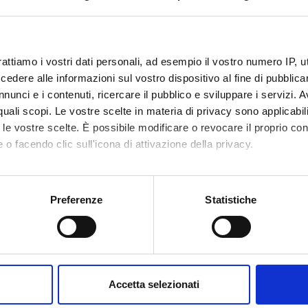
code
4S002717
1
rattiamo i vostri dati personali, ad esempio il vostro numero IP, 
dere alle informazioni sul vostro dispositivo al fine di pubblica
c sector
MED/18 - CHIRURGIA GENERALE
nunci e i contenuti, ricercare il pubblico e sviluppare i servizi. A
r quali scopi. Le vostre scelte in materia di privacy sono applicabi
to le vostre scelte. È possibile modificare o revocare il proprio 
 o facendo clic sull'icona di attivazione della privacy.
mo anche:
oni sulla tua posizione geografica, con un'approssimazione di qu
Preferenze
Statistiche
spositivo, scansionandolo attivamente alla ricerca di caratteristich
aborati i tuoi dati personali e imposta le tue preferenze nella
s
consenso in qualsiasi momento dalla Dichiarazione sui cookie.
Accetta selezionati
nalizzare contenuti ed annunci, per fornire funzionalità dei socia