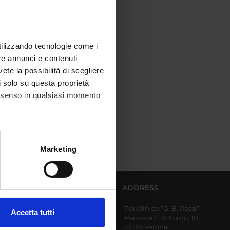
utilizzando tecnologie come i
re annunci e contenuti
vete la possibilità di scegliere
li solo su questa proprietà
consenso in qualsiasi momento
alche metro,
Marketing
e specifiche (impronte
ezione dettagli
. Puoi
AFFERENT DEPARTMENTS
ADDRESS
Policlinico “G. B. Rossi”
Diagnostics and Public
Accetta tutti
Piazzale L. A. Scuro, 10
Health
l media e per analizzare il
37134 Verona