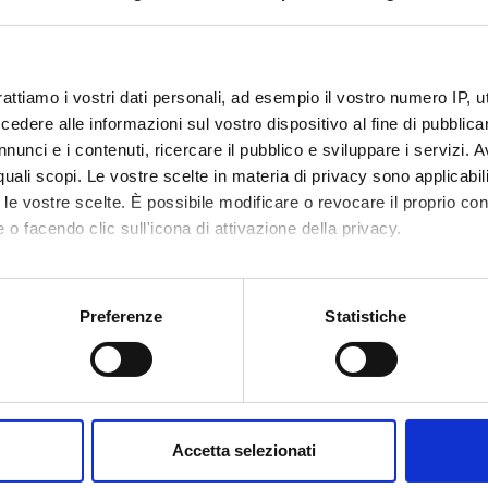
code
4S002786
0
rattiamo i vostri dati personali, ad esempio il vostro numero IP, 
dere alle informazioni sul vostro dispositivo al fine di pubblica
c sector
- - -
nunci e i contenuti, ricercare il pubblico e sviluppare i servizi. A
r quali scopi. Le vostre scelte in materia di privacy sono applicabi
to le vostre scelte. È possibile modificare o revocare il proprio 
 o facendo clic sull'icona di attivazione della privacy.
mo anche:
oni sulla tua posizione geografica, con un'approssimazione di qu
Preferenze
Statistiche
spositivo, scansionandolo attivamente alla ricerca di caratteristich
aborati i tuoi dati personali e imposta le tue preferenze nella
s
consenso in qualsiasi momento dalla Dichiarazione sui cookie.
Accetta selezionati
nalizzare contenuti ed annunci, per fornire funzionalità dei socia