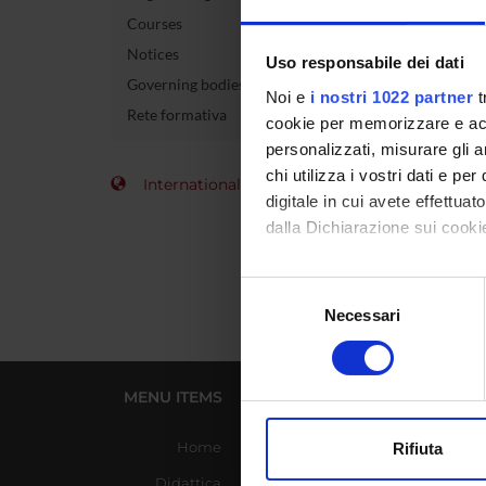
Courses
Course 
Notices
Uso responsabile dei dati
Governing bodies
Credits
Noi e
i nostri 1022 partner
t
Rete formativa
cookie per memorizzare e acce
Academi
personalizzati, misurare gli an
chi utilizza i vostri dati e pe
International Students
digitale in cui avete effettua
dalla Dichiarazione sui cookie
Con il tuo consenso, vorrem
Selezione
raccogliere informazi
Necessari
del
Identificare il tuo di
consenso
digitali).
Approfondisci come vengono el
MENU ITEMS
USEFUL LINKS
modificare o ritirare il tuo 
Home
Azienda Ospedaliera
Rifiuta
Universitaria Integrata
Utilizziamo i cookie per perso
Didattica