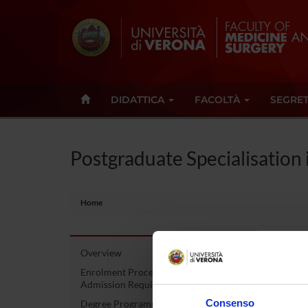
DIDATTICA
FACOLTÀ
SEGRET
Postgraduate Specialisation
Home
Overview
Post
Enrolment Procedures and
Admission Requirements
Esam
Consenso
Degree Programme