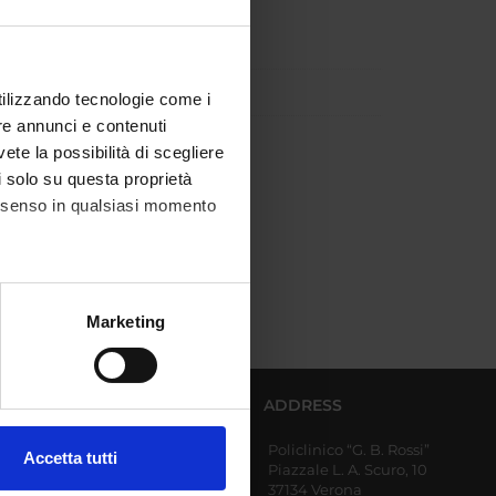
utilizzando tecnologie come i
re annunci e contenuti
vete la possibilità di scegliere
li solo su questa proprietà
consenso in qualsiasi momento
alche metro,
Marketing
e specifiche (impronte
ezione dettagli
. Puoi
AFFERENT DEPARTMENTS
ADDRESS
Policlinico “G. B. Rossi”
Diagnostics and Public
Accetta tutti
Piazzale L. A. Scuro, 10
Health
l media e per analizzare il
37134 Verona