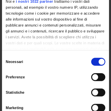
Overview
Noi e
i nostri 1022 partner
trattiamo i vostri dati
Enrolment Procedures and Admission Requirements
personali, ad esempio il vostro numero IP, utilizzando
tecnologie come i cookie per memorizzare e accedere
Degree Programme
alle informazioni sul vostro dispositivo al fine di
Courses
pubblicare annunci e contenuti personalizzati, misurare
Notices
gli annunci e i contenuti, ricercare il pubblico e sviluppare
Governing bodies
i servizi. Avete la possibilità di scegliere chi utilizza i
Rete formativa
vostri dati e per quali scopi. Le vostre scelte in materia di
privacy sono applicabili solo su questa proprietà digitale
in cui avete effettuato le vostre scelte. È possibile
Selezione
International Students
modificare o revocare il proprio consenso in qualsiasi
Necessari
del
momento dalla Dichiarazione sui cookie o facendo clic
consenso
sull'icona di attivazione della privacy.
Preferenze
Postgraduate Specialisation in
Con il tuo consenso, vorremmo anche:
Physical and Rehabilitative
raccogliere informazioni sulla tua posizione
Statistiche
geografica, con un'approssimazione di qualche
Medicine
metro,
Marketing
Identificare il tuo dispositivo, scansionandolo