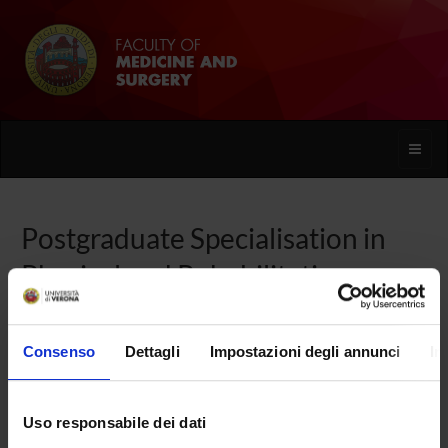
Toggle
naviga
Postgraduate Specialisation in
Physical and Rehabilitative
Medicine
Consenso
Dettagli
Impostazioni degli annunci
In
Home
Uso responsabile dei dati