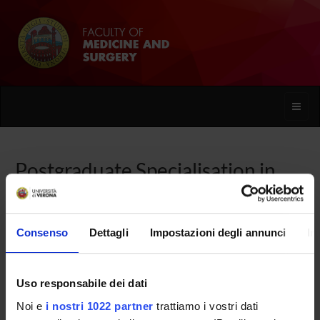
Toggle
naviga
Postgraduate Specialisation in
Occupational Medicine
Consenso
Dettagli
Impostazioni degli annunci
In
Home
Uso responsabile dei dati
Overview
Noi e
i nostri 1022 partner
trattiamo i vostri dati
Enrolment Procedures and Admission Requirements