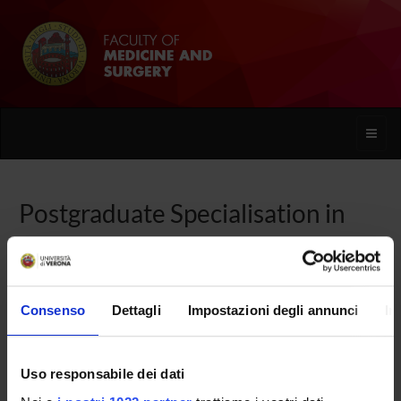
Toggle
naviga
Postgraduate Specialisation in
Occupational Medicine
Home
Consenso
Dettagli
Impostazioni degli annunci
In
Overview
Uso responsabile dei dati
Enrolment Procedures and Admission Requirements