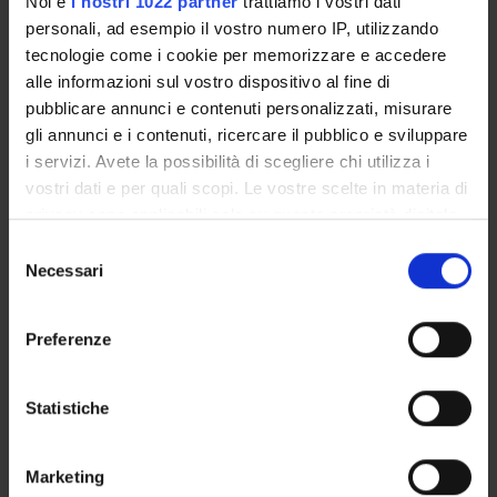
Noi e
i nostri 1022 partner
trattiamo i vostri dati
Degree Programme
personali, ad esempio il vostro numero IP, utilizzando
Courses
tecnologie come i cookie per memorizzare e accedere
alle informazioni sul vostro dispositivo al fine di
Notices
pubblicare annunci e contenuti personalizzati, misurare
Governing bodies
gli annunci e i contenuti, ricercare il pubblico e sviluppare
Rete formativa
i servizi. Avete la possibilità di scegliere chi utilizza i
Documents
vostri dati e per quali scopi. Le vostre scelte in materia di
privacy sono applicabili solo su questa proprietà digitale
in cui avete effettuato le vostre scelte. È possibile
Selezione
International Students
modificare o revocare il proprio consenso in qualsiasi
Necessari
del
momento dalla Dichiarazione sui cookie o facendo clic
consenso
sull'icona di attivazione della privacy.
Preferenze
Postgraduate Specialisation in
Con il tuo consenso, vorremmo anche:
Occupational Medicine
raccogliere informazioni sulla tua posizione
Statistiche
geografica, con un'approssimazione di qualche
metro,
Igiene generale ed applicata 2
Marketing
Identificare il tuo dispositivo, scansionandolo