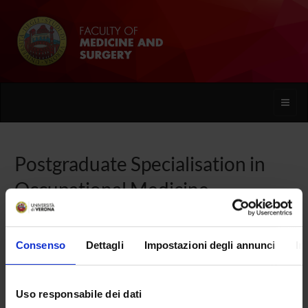
Toggle
naviga
Postgraduate Specialisation in
Occupational Medicine
Home
Consenso
Dettagli
Impostazioni degli annunci
In
Overview
Uso responsabile dei dati
Enrolment Procedures and Admission Requirements