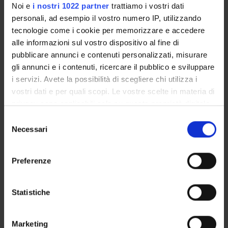
Noi e
i nostri 1022 partner
trattiamo i vostri dati
Degree Programme
personali, ad esempio il vostro numero IP, utilizzando
Courses
tecnologie come i cookie per memorizzare e accedere
Notices
alle informazioni sul vostro dispositivo al fine di
Governing bodies
pubblicare annunci e contenuti personalizzati, misurare
gli annunci e i contenuti, ricercare il pubblico e sviluppare
Rete formativa
i servizi. Avete la possibilità di scegliere chi utilizza i
Documents
vostri dati e per quali scopi. Le vostre scelte in materia di
privacy sono applicabili solo su questa proprietà digitale
International Students
in cui avete effettuato le vostre scelte. È possibile
Selezione
modificare o revocare il proprio consenso in qualsiasi
Necessari
del
momento dalla Dichiarazione sui cookie o facendo clic
consenso
sull'icona di attivazione della privacy.
Postgraduate Specialisation in
Preferenze
Con il tuo consenso, vorremmo anche:
Occupational Medicine
raccogliere informazioni sulla tua posizione
Statistiche
geografica, con un'approssimazione di qualche
Work and Organizational
metro,
Marketing
Identificare il tuo dispositivo, scansionandolo