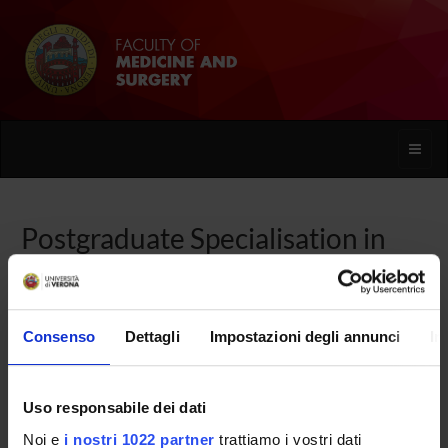
Toggle
naviga
Postgraduate Specialisation in
Legal Medicine
Consenso
Dettagli
Impostazioni degli annunci
In
Home
Uso responsabile dei dati
Overview
Noi e
i nostri 1022 partner
trattiamo i vostri dati
Enrolment Procedures and Admission Requirements