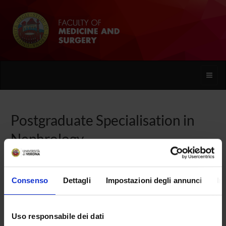
Toggle
naviga
Postgraduate Specialisation in
Nephrology
Home
Consenso
Dettagli
Impostazioni degli annunci
In
Overview
Uso responsabile dei dati
Enrolment Procedures and Admission Requirements