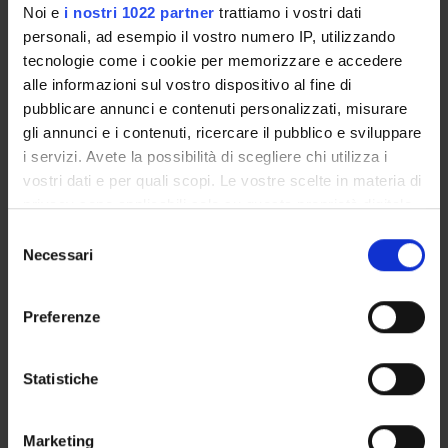
Noi e
i nostri 1022 partner
trattiamo i vostri dati
Degree Programme
personali, ad esempio il vostro numero IP, utilizzando
Courses
tecnologie come i cookie per memorizzare e accedere
Notices
alle informazioni sul vostro dispositivo al fine di
Governing bodies
pubblicare annunci e contenuti personalizzati, misurare
gli annunci e i contenuti, ricercare il pubblico e sviluppare
Documents
i servizi. Avete la possibilità di scegliere chi utilizza i
vostri dati e per quali scopi. Le vostre scelte in materia di
International Students
privacy sono applicabili solo su questa proprietà digitale
in cui avete effettuato le vostre scelte. È possibile
Selezione
modificare o revocare il proprio consenso in qualsiasi
Necessari
del
momento dalla Dichiarazione sui cookie o facendo clic
Postgraduate Specialisation in
consenso
sull'icona di attivazione della privacy.
Preferenze
Nephrology
Con il tuo consenso, vorremmo anche:
Course Not running, not visible
raccogliere informazioni sulla tua posizione
Statistiche
geografica, con un'approssimazione di qualche
metro,
Patologia clinica (TRONCO
Marketing