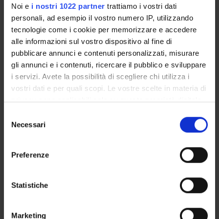
Noi e
i nostri 1022 partner
trattiamo i vostri dati
Degree Programme
personali, ad esempio il vostro numero IP, utilizzando
Courses
tecnologie come i cookie per memorizzare e accedere
Notices
alle informazioni sul vostro dispositivo al fine di
Governing bodies
pubblicare annunci e contenuti personalizzati, misurare
gli annunci e i contenuti, ricercare il pubblico e sviluppare
Documents
i servizi. Avete la possibilità di scegliere chi utilizza i
vostri dati e per quali scopi. Le vostre scelte in materia di
International Students
privacy sono applicabili solo su questa proprietà digitale
in cui avete effettuato le vostre scelte. È possibile
Selezione
modificare o revocare il proprio consenso in qualsiasi
Necessari
del
momento dalla Dichiarazione sui cookie o facendo clic
Postgraduate Specialisation in
consenso
sull'icona di attivazione della privacy.
Preferenze
Nephrology
Con il tuo consenso, vorremmo anche:
Course Not running, not visible
raccogliere informazioni sulla tua posizione
Statistiche
geografica, con un'approssimazione di qualche
metro,
Chirurgia generale 4 (tronco
Marketing