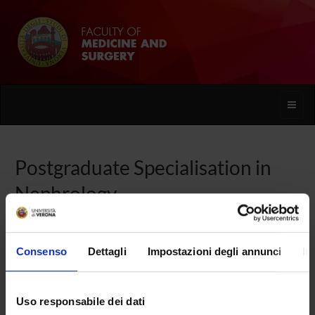
Toggle
naviga
Postgraduate Specialisation in
Nephrology
Home
Consenso
Dettagli
Impostazioni degli annunci
In
Overview
Uso responsabile dei dati
Enrolment Procedures and Admission Requirements