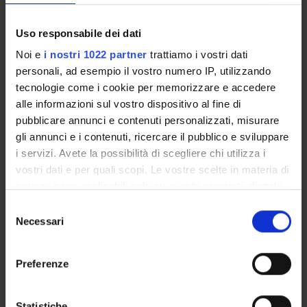
Uso responsabile dei dati
Course modules
Noi e
i nostri 1022 partner
trattiamo i vostri dati
personali, ad esempio il vostro numero IP, utilizzando
tecnologie come i cookie per memorizzare e accedere
LIST OF TEACHINGS WITH THE PERIODS THAT HAVE NOT BEEN 
alle informazioni sul vostro dispositivo al fine di
YEARS
TTA
E-LRNG
NAME
pubblicare annunci e contenuti personalizzati, misurare
1°
A
Biochemistry
gli annunci e i contenuti, ricercare il pubblico e sviluppare
i servizi. Avete la possibilità di scegliere chi utilizza i
1°
A
Clinical biochemistry and clinical molecula
vostri dati e per quali scopi. Le vostre scelte in materia di
privacy sono applicabili solo su questa proprietà digitale
1°
A
Molecular biology
in cui avete effettuato le vostre scelte. È possibile
Selezione
1°
B
Elettrocardiografia
modificare o revocare il proprio consenso in qualsiasi
Necessari
del
momento dalla Dichiarazione sui cookie o facendo clic
1°
B
Physiology
consenso
sull'icona di attivazione della privacy.
1°
B
Respiratory Diseases
Preferenze
Con il tuo consenso, vorremmo anche:
1°
B
Sport Medicine
raccogliere informazioni sulla tua posizione
Statistiche