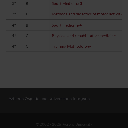
3°
B
Sport Medicine 3
3°
F
Methods and didactics of motor activities
4°
B
Sport medicine 4
4°
C
Physical and rehabilitative medicine
4°
C
Training Methodology
Azienda Ospedaliera Universitaria Integrata
© 2002 - 2026 Verona University