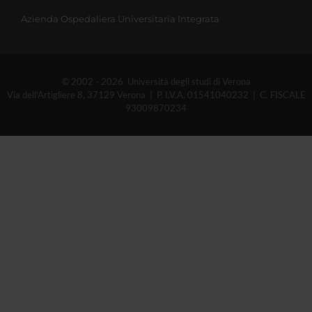
Azienda Ospedaliera Universitaria Integrata
© 2002 - 2026 Università degli studi di Verona
Via dell'Artigliere 8, 37129 Verona | P. I.V.A. 01541040232 | C. FISCALE
93009870234