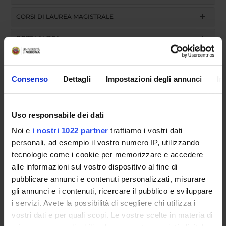
CORSI DI LAUREA MAGISTRALE
POST LAUREA
Consenso
Dettagli
Impostazioni degli annunci
In
Uso responsabile dei dati
Noi e
i nostri 1022 partner
trattiamo i vostri dati
Anno accademico
personali, ad esempio il vostro numero IP, utilizzando
tecnologie come i cookie per memorizzare e accedere
alle informazioni sul vostro dispositivo al fine di
Cerca
pubblicare annunci e contenuti personalizzati, misurare
gli annunci e i contenuti, ricercare il pubblico e sviluppare
i servizi. Avete la possibilità di scegliere chi utilizza i
Insegnamento
vostri dati e per quali scopi. Le vostre scelte in materia di