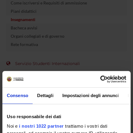
Come iscriversi e Requisiti di ammissione
Piani didattici
Insegnamenti
Bacheca avvisi
Organi collegiali e di governo
Rete formativa
Servizio Studenti Internazionali
OFFERTA FORMATIVA
Consenso
Dettagli
Impostazioni degli annunci
In
SEMESTRE FILTRO
CORSI DI LAUREA
Uso responsabile dei dati
Noi e
i nostri 1022 partner
trattiamo i vostri dati
CORSI DI LAUREA MAGISTRALE