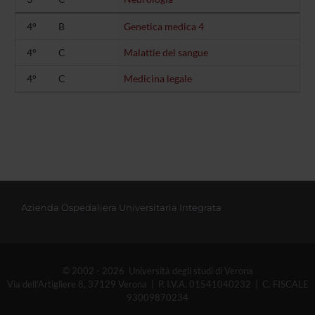
4°
B
Genetica medica 4
4°
C
Malattie del sangue
4°
C
Medicina legale
Azienda Ospedaliera Universitaria Integrata
© 2002 - 2026 Università degli studi di Verona
Via dell'Artigliere 8, 37129 Verona | P. I.V.A. 01541040232 | C. FISCALE
93009870234