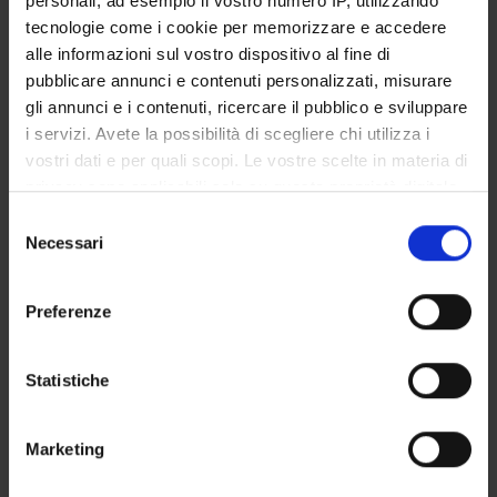
personali, ad esempio il vostro numero IP, utilizzando
POST LAUREA
tecnologie come i cookie per memorizzare e accedere
alle informazioni sul vostro dispositivo al fine di
pubblicare annunci e contenuti personalizzati, misurare
Anno accademico
gli annunci e i contenuti, ricercare il pubblico e sviluppare
i servizi. Avete la possibilità di scegliere chi utilizza i
vostri dati e per quali scopi. Le vostre scelte in materia di
Cerca
privacy sono applicabili solo su questa proprietà digitale
in cui avete effettuato le vostre scelte. È possibile
Selezione
modificare o revocare il proprio consenso in qualsiasi
Necessari
del
Insegnamento
momento dalla Dichiarazione sui cookie o facendo clic
consenso
sull'icona di attivazione della privacy.
Preferenze
Con il tuo consenso, vorremmo anche:
Cerca
raccogliere informazioni sulla tua posizione
Statistiche
geografica, con un'approssimazione di qualche
metro,
Insegnamenti
Marketing
Identificare il tuo dispositivo, scansionandolo
attivamente alla ricerca di caratteristiche specifiche