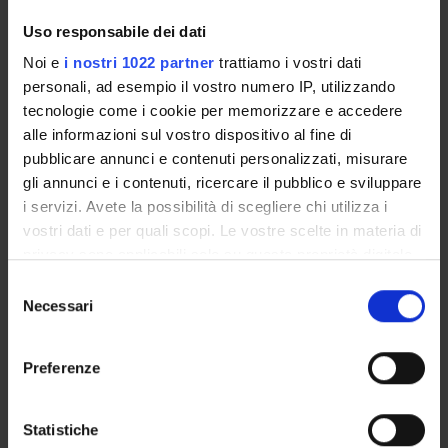
POST LAUREA
Uso responsabile dei dati
Noi e
i nostri 1022 partner
trattiamo i vostri dati
personali, ad esempio il vostro numero IP, utilizzando
Academic year
tecnologie come i cookie per memorizzare e accedere
alle informazioni sul vostro dispositivo al fine di
pubblicare annunci e contenuti personalizzati, misurare
search
gli annunci e i contenuti, ricercare il pubblico e sviluppare
i servizi. Avete la possibilità di scegliere chi utilizza i
vostri dati e per quali scopi. Le vostre scelte in materia di
Course name
privacy sono applicabili solo su questa proprietà digitale
in cui avete effettuato le vostre scelte. È possibile
Selezione
modificare o revocare il proprio consenso in qualsiasi
Necessari
del
search
momento dalla Dichiarazione sui cookie o facendo clic
consenso
sull'icona di attivazione della privacy.
Preferenze
Course modules
Con il tuo consenso, vorremmo anche:
raccogliere informazioni sulla tua posizione
Statistiche