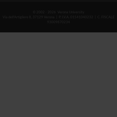
© 2002 - 2026 Verona University
Via dell'Artigliere 8, 37129 Verona | P. I.V.A. 01541040232 | C. FISCALE
93009870234