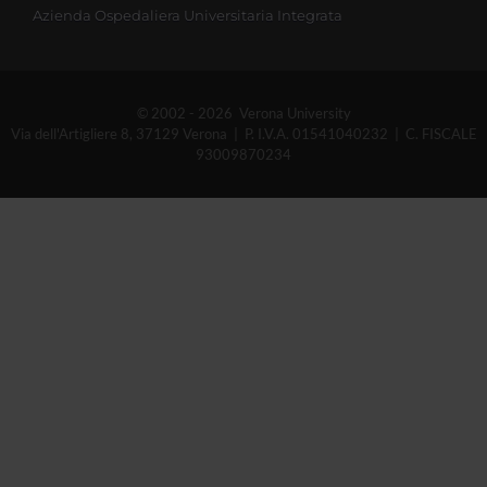
Azienda Ospedaliera Universitaria Integrata
© 2002 - 2026 Verona University
Via dell'Artigliere 8, 37129 Verona | P. I.V.A. 01541040232 | C. FISCALE
93009870234