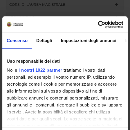
CORSI DI LAUREA MAGISTRALE
POST LAUREA
Consenso
Dettagli
Impostazioni degli annunci
In
Uso responsabile dei dati
Noi e
i nostri 1022 partner
trattiamo i vostri dati
Academic year
personali, ad esempio il vostro numero IP, utilizzando
tecnologie come i cookie per memorizzare e accedere
alle informazioni sul vostro dispositivo al fine di
search
pubblicare annunci e contenuti personalizzati, misurare
gli annunci e i contenuti, ricercare il pubblico e sviluppare
i servizi. Avete la possibilità di scegliere chi utilizza i
Course name
vostri dati e per quali scopi. Le vostre scelte in materia di
privacy sono applicabili solo su questa proprietà digitale