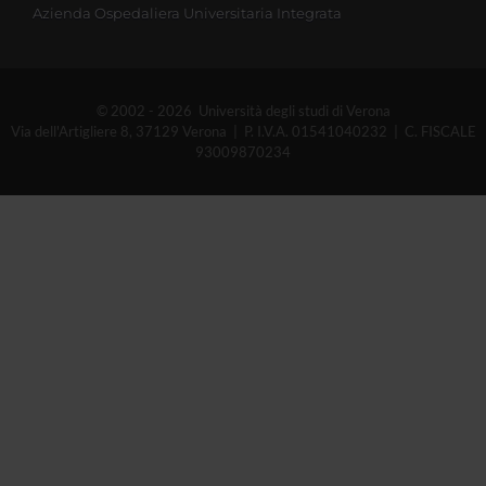
Azienda Ospedaliera Universitaria Integrata
© 2002 - 2026 Università degli studi di Verona
Via dell'Artigliere 8, 37129 Verona | P. I.V.A. 01541040232 | C. FISCALE
93009870234