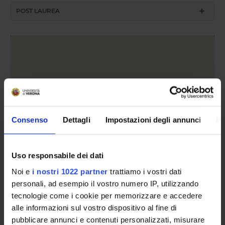
POST LAUREA
Anno accademico
Consenso
Dettagli
Impostazioni degli annunci
In
Cerca
Uso responsabile dei dati
Noi e
i nostri 1022 partner
trattiamo i vostri dati
Insegnamento
personali, ad esempio il vostro numero IP, utilizzando
tecnologie come i cookie per memorizzare e accedere
alle informazioni sul vostro dispositivo al fine di
pubblicare annunci e contenuti personalizzati, misurare
Cerca