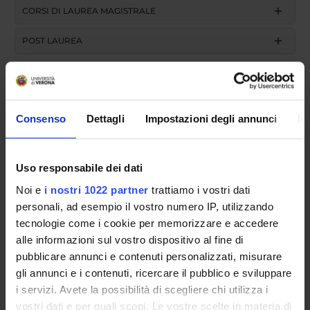
CORSI DI LAUREA MAGISTRALE
POST LAUREA
Consenso
Dettagli
Impostazioni degli annunci
In
Uso responsabile dei dati
Anno accademico
Noi e
i nostri 1022 partner
trattiamo i vostri dati
personali, ad esempio il vostro numero IP, utilizzando
tecnologie come i cookie per memorizzare e accedere
Cerca
alle informazioni sul vostro dispositivo al fine di
pubblicare annunci e contenuti personalizzati, misurare
gli annunci e i contenuti, ricercare il pubblico e sviluppare
Insegnamento
i servizi. Avete la possibilità di scegliere chi utilizza i
vostri dati e per quali scopi. Le vostre scelte in materia di