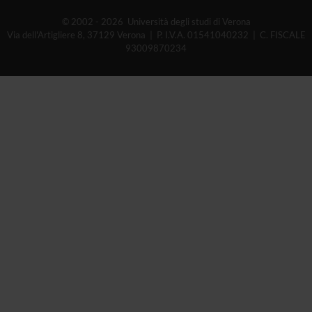
© 2002 - 2026 Università degli studi di Verona
Via dell'Artigliere 8, 37129 Verona | P. I.V.A. 01541040232 | C. FISCALE
93009870234