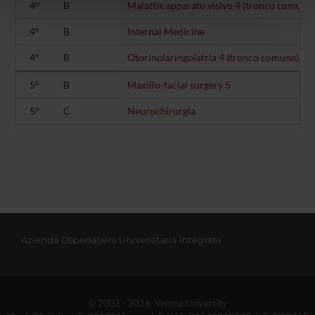
nostri partner che si occupano di analisi dei dati web,
4°
B
Malattie apparato visivo 4 (tronco comune)
pubblicità e social media, i quali potrebbero combinarle
4°
B
Internal Medicine
con altre informazioni che hai fornito loro o che hanno
raccolto dal tuo utilizzo dei loro servizi.
4°
B
Otorinolaringoiatria 4 (tronco comune)
5°
B
Maxillo-facial surgery 5
5°
C
Neurochirurgia
Azienda Ospedaliera Universitaria Integrata
© 2002 - 2026 Verona University