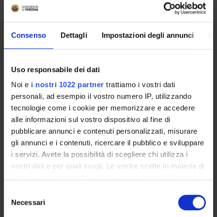
1°
A
Pharmacology
1°
A
Physiology
Consenso
Dettagli
Impostazioni degli annunci
In
1°
A
Information Technology
1°
B
Malattie apparato visivo 1
Uso responsabile dei dati
1°
B
Neuroradiologia
Noi e
i nostri 1022 partner
trattiamo i vostri dati
1°
B
Otorinolaringoiatria (tronco comune - clini
personali, ad esempio il vostro numero IP, utilizzando
tecnologie come i cookie per memorizzare e accedere
2°
B
Pathological anatomy
alle informazioni sul vostro dispositivo al fine di
2°
B
Anestesiologia 2
pubblicare annunci e contenuti personalizzati, misurare
gli annunci e i contenuti, ricercare il pubblico e sviluppare
2°
B
Chirurgia generale 2 (tronco comune - clini
i servizi. Avete la possibilità di scegliere chi utilizza i
vostri dati e per quali scopi. Le vostre scelte in materia di
2°
B
Maxillofacial surgery 2 (type-specific discip
privacy sono applicabili solo su questa proprietà digitale
2°
B
Chirurgia maxillo-facciale 2 (tronco comune
in cui avete effettuato le vostre scelte. È possibile
Selezione
modificare o revocare il proprio consenso in qualsiasi
Necessari
2°
B
Malattie apparato visivo 2 (tronco comune - 
del
momento dalla Dichiarazione sui cookie o facendo clic
consenso