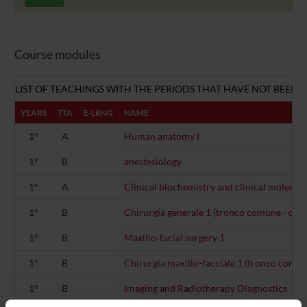
Course modules
LIST OF TEACHINGS WITH THE PERIODS THAT HAVE NOT BEEN 
YEARS
TTA
E-LRNG
NAME
1°
A
Human anatomy I
1°
B
anestesiology
1°
A
Clinical biochemistry and clinical molecula
1°
B
Chirurgia generale 1 (tronco comune - clini
1°
B
Maxillo-facial surgery 1
1°
B
Chirurgia maxillo-facciale 1 (tronco comune
1°
B
Imaging and Radiotherapy Diagnostics