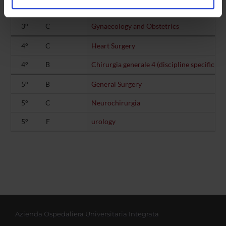
3°
A
Pharmacology
analizzare il nostro traffico. Condividiamo inoltre
informazioni sul modo in cui utilizzi il nostro sito con i
3°
C
Gynaecology and Obstetrics
nostri partner che si occupano di analisi dei dati web,
pubblicità e social media, i quali potrebbero combinarle
4°
C
Heart Surgery
con altre informazioni che hai fornito loro o che hanno
4°
B
Chirurgia generale 4 (discipline specifiche d
raccolto dal tuo utilizzo dei loro servizi.
5°
B
General Surgery
5°
C
Neurochirurgia
5°
F
urology
Azienda Ospedaliera Universitaria Integrata