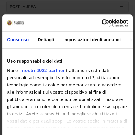
POST LAUREA
Consenso
Dettagli
Impostazioni degli annunci
In
Uso responsabile dei dati
Academic year
Noi e
i nostri 1022 partner
trattiamo i vostri dati
personali, ad esempio il vostro numero IP, utilizzando
tecnologie come i cookie per memorizzare e accedere
search
alle informazioni sul vostro dispositivo al fine di
pubblicare annunci e contenuti personalizzati, misurare
gli annunci e i contenuti, ricercare il pubblico e sviluppare
Course name
i servizi. Avete la possibilità di scegliere chi utilizza i
vostri dati e per quali scopi. Le vostre scelte in materia di
privacy sono applicabili solo su questa proprietà digitale
search