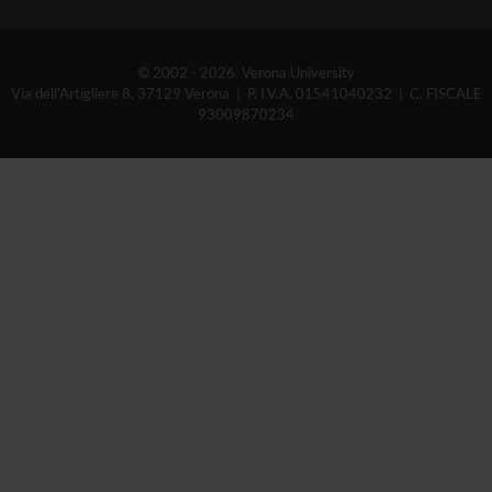
© 2002 - 2026 Verona University
Via dell'Artigliere 8, 37129 Verona | P. I.V.A. 01541040232 | C. FISCALE
93009870234