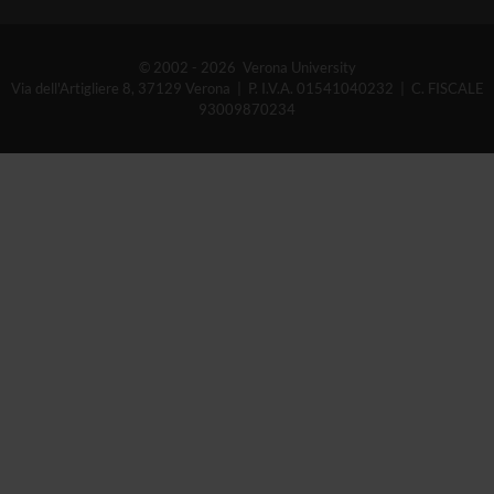
© 2002 - 2026 Verona University
Via dell'Artigliere 8, 37129 Verona | P. I.V.A. 01541040232 | C. FISCALE
93009870234