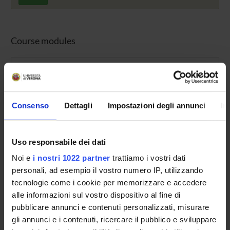
Course modules
LIST OF TEACHINGS WITH THE PERIODS THAT HAVE NOT BEEN 
YEARS
TTA
E-LRNG
NAME
1°
A
Clinical biochemistry and clinical molecula
Consenso
Dettagli
Impostazioni degli annunci
In
1°
C
Diagnostic Imaging
1°
A
Pharmacology
Uso responsabile dei dati
Noi e
i nostri 1022 partner
trattiamo i vostri dati
1°
A
Medical Genetics
personali, ad esempio il vostro numero IP, utilizzando
1°
C
Malattie cutanee e veneree
tecnologie come i cookie per memorizzare e accedere
alle informazioni sul vostro dispositivo al fine di
1°
C
Cardiovascular diseases
pubblicare annunci e contenuti personalizzati, misurare
1°
C
Legal Medicine
gli annunci e i contenuti, ricercare il pubblico e sviluppare