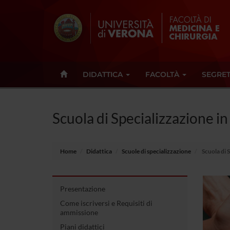
DIDATTICA
FACOLTÀ
SEGRET
Scuola di Specializzazione in
Home
Didattica
Scuole di specializzazione
Scuola di 
Presentazione
Come iscriversi e Requisiti di
ammissione
Piani didattici