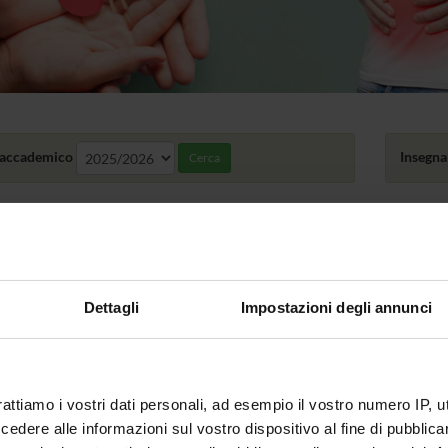
accademico
Insegn
Cerca
amenti
 DEGLI INSEGNAMENTI CON PERIODO NON ASSEGNATO
Dettagli
Impostazioni degli annunci
TAF
ONLINE
NOME
A
Fisiologia
A
Genetica medica
rattiamo i vostri dati personali, ad esempio il vostro numero IP, 
dere alle informazioni sul vostro dispositivo al fine di pubblica
A
Microbiologia e microbiologia clinica