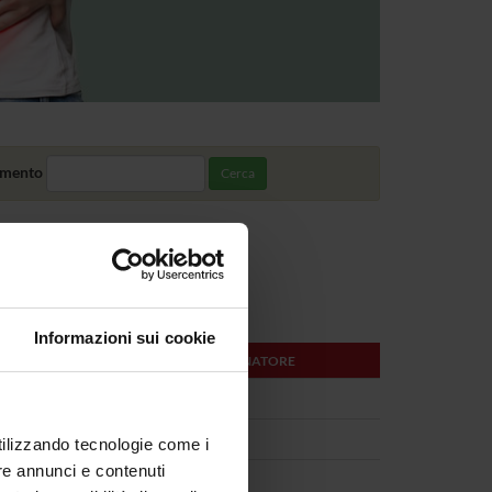
amento
Cerca
Informazioni sui cookie
DOCENTE O COORDINATORE
Ancora Da Definire
Giovanni Malerba
utilizzando tecnologie come i
re annunci e contenuti
Davide Gibellini