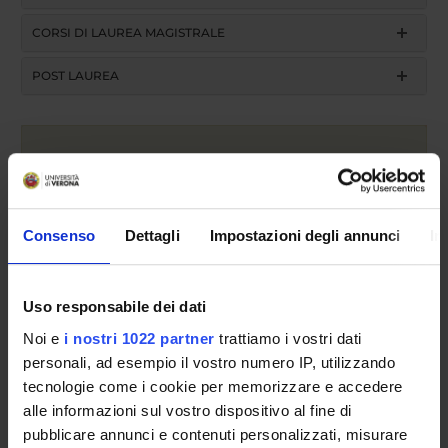
CORSI DI LAUREA MAGISTRALE
POST LAUREA
Consenso
Dettagli
Impostazioni degli annunci
In
Anno accademico
Uso responsabile dei dati
Noi e
i nostri 1022 partner
trattiamo i vostri dati
Cerca
personali, ad esempio il vostro numero IP, utilizzando
tecnologie come i cookie per memorizzare e accedere
alle informazioni sul vostro dispositivo al fine di
Insegnamento
pubblicare annunci e contenuti personalizzati, misurare