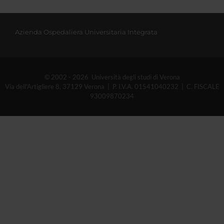
Azienda Ospedaliera Universitaria Integrata
© 2002 - 2026 Università degli studi di Verona
Via dell'Artigliere 8, 37129 Verona | P. I.V.A. 01541040232 | C. FISCALE
93009870234