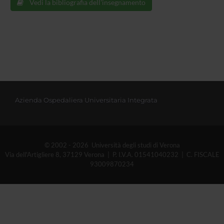
Vedi la bibliografia dell'insegnamento
Azienda Ospedaliera Universitaria Integrata
© 2002 - 2026 Università degli studi di Verona
Via dell'Artigliere 8, 37129 Verona | P. I.V.A. 01541040232 | C. FISCALE
93009870234