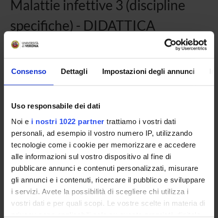
Malattie infettive 3 (discipline
specifiche) - DIDATTICA
FRONTALE (2024/2025)
Codice insegnamento
Consenso
Dettagli
Impostazioni degli annunci
In
4S003443
Crediti
17
Uso responsabile dei dati
Altri corsi di studio in cui è offerto
Noi e
i nostri 1022 partner
trattiamo i vostri dati
Scuola di Specializzazione in Ginecologia ed Ostetricia (D.I.
personali, ad esempio il vostro numero IP, utilizzando
68/2015)
tecnologie come i cookie per memorizzare e accedere
Scuola di Specializzazione in Igiene e Medicina Preventiva
(D.I. 68/2015)
alle informazioni sul vostro dispositivo al fine di
Scuola di Specializzazione in Allergologia ed Immunologia
pubblicare annunci e contenuti personalizzati, misurare
Clinica (D.I. 68/2015)
gli annunci e i contenuti, ricercare il pubblico e sviluppare
i servizi. Avete la possibilità di scegliere chi utilizza i
Settore disciplinare
vostri dati e per quali scopi. Le vostre scelte in materia di
MED/17 - MALATTIE INFETTIVE
privacy sono applicabili solo su questa proprietà digitale