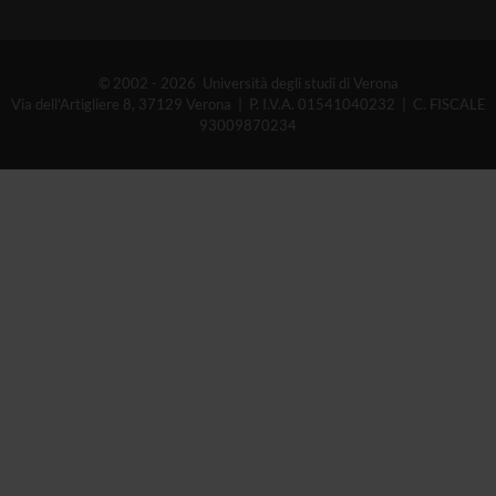
© 2002 - 2026 Università degli studi di Verona
Via dell'Artigliere 8, 37129 Verona | P. I.V.A. 01541040232 | C. FISCALE
93009870234