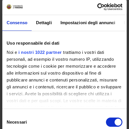
Cerca
Consenso
Dettagli
Impostazioni degli annunci
In
Insegnamenti
Uso responsabile dei dati
Noi e
i nostri 1022 partner
trattiamo i vostri dati
ANNUALE SCUOLE SPECIALITÀ DAL 01/11/22 AL 31/10/23
personali, ad esempio il vostro numero IP, utilizzando
ANNI
TAF
ONLINE
NOME
tecnologie come i cookie per memorizzare e accedere
1°
F
Altre attivita' 1
alle informazioni sul vostro dispositivo al fine di
pubblicare annunci e contenuti personalizzati, misurare
1°
A
Anatomia patologica
gli annunci e i contenuti, ricercare il pubblico e sviluppare
i servizi. Avete la possibilità di scegliere chi utilizza i
1°
A
Biochimica clinica e biologia molecolare cli
vostri dati e per quali scopi. Le vostre scelte in materia di
1°
A
Farmacologia
privacy sono applicabili solo su questa proprietà digitale
in cui avete effettuato le vostre scelte. È possibile
1°
B
Gastroenterologia 1 (discipline specifiche)
Selezione
modificare o revocare il proprio consenso in qualsiasi
Necessari
del
1°
B
Gastroenterologia 1 (discipline specifiche)
momento dalla Dichiarazione sui cookie o facendo clic