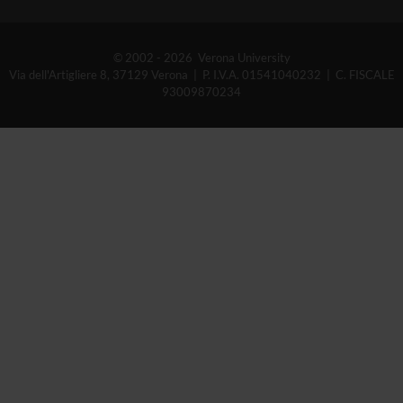
© 2002 - 2026 Verona University
Via dell'Artigliere 8, 37129 Verona | P. I.V.A. 01541040232 | C. FISCALE
93009870234