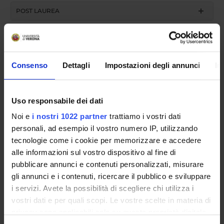
POST LAUREA
Consenso
Dettagli
Impostazioni degli annunci
In
Uso responsabile dei dati
Academic year
Noi e
i nostri 1022 partner
trattiamo i vostri dati
personali, ad esempio il vostro numero IP, utilizzando
tecnologie come i cookie per memorizzare e accedere
search
alle informazioni sul vostro dispositivo al fine di
pubblicare annunci e contenuti personalizzati, misurare
gli annunci e i contenuti, ricercare il pubblico e sviluppare
Course name
i servizi. Avete la possibilità di scegliere chi utilizza i
vostri dati e per quali scopi. Le vostre scelte in materia di
privacy sono applicabili solo su questa proprietà digitale
search