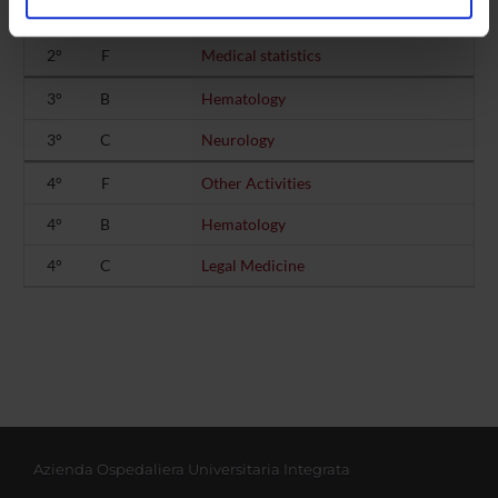
2°
B
Hematology
analizzare il nostro traffico. Condividiamo inoltre
informazioni sul modo in cui utilizzi il nostro sito con i
2°
F
Medical statistics
nostri partner che si occupano di analisi dei dati web,
pubblicità e social media, i quali potrebbero combinarle
3°
B
Hematology
con altre informazioni che hai fornito loro o che hanno
3°
C
Neurology
raccolto dal tuo utilizzo dei loro servizi.
4°
F
Other Activities
4°
B
Hematology
4°
C
Legal Medicine
Azienda Ospedaliera Universitaria Integrata