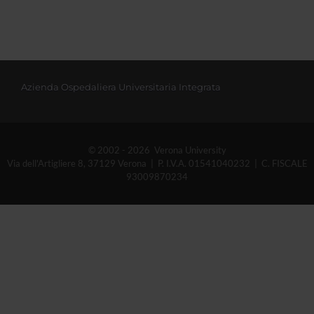
Azienda Ospedaliera Universitaria Integrata
© 2002 - 2026 Verona University
Via dell'Artigliere 8, 37129 Verona | P. I.V.A. 01541040232 | C. FISCALE
93009870234