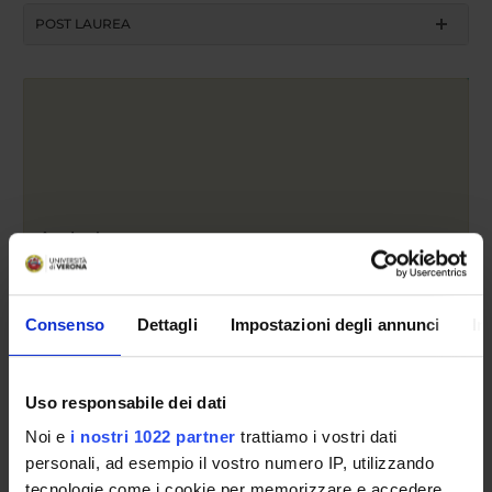
POST LAUREA
Academic year
Consenso
Dettagli
Impostazioni degli annunci
In
search
Course name
Uso responsabile dei dati
Noi e
i nostri 1022 partner
trattiamo i vostri dati
personali, ad esempio il vostro numero IP, utilizzando
search
tecnologie come i cookie per memorizzare e accedere