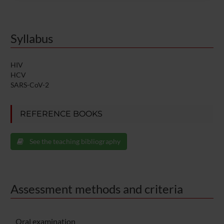
raccolto dal tuo utilizzo dei loro servizi.
Syllabus
HIV
HCV
SARS-CoV-2
REFERENCE BOOKS
See the teaching bibliography
Assessment methods and criteria
Oral examination