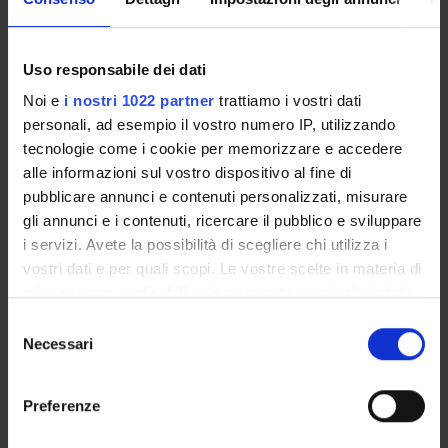
POST LAUREA
Uso responsabile dei dati
Noi e
i nostri 1022 partner
trattiamo i vostri dati
Microbiology and clinical
personali, ad esempio il vostro numero IP, utilizzando
microbiology
tecnologie come i cookie per memorizzare e accedere
alle informazioni sul vostro dispositivo al fine di
Course code
pubblicare annunci e contenuti personalizzati, misurare
4S01677
gli annunci e i contenuti, ricercare il pubblico e sviluppare
i servizi. Avete la possibilità di scegliere chi utilizza i
Name of lecturer
Davide Gibellini
vostri dati e per quali scopi. Le vostre scelte in materia di
privacy sono applicabili solo su questa proprietà digitale
Coordinator
in cui avete effettuato le vostre scelte. È possibile
Davide Gibellini
Selezione
modificare o revocare il proprio consenso in qualsiasi
Necessari
del
Number of ECTS credits allocated
momento dalla Dichiarazione sui cookie o facendo clic
consenso
1
sull'icona di attivazione della privacy.
Preferenze
Other available courses
Postgraduate Specialisation in Emergency and Urgent
Con il tuo consenso, vorremmo anche:
Medicine