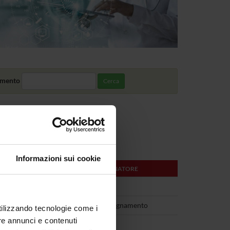
amento
Cerca
Informazioni sui cookie
DOCENTE O COORDINATORE
Gian Luca Salvagno
)
Vedi pagina dell'insegnamento
utilizzando tecnologie come i
re annunci e contenuti
Davide Gibellini