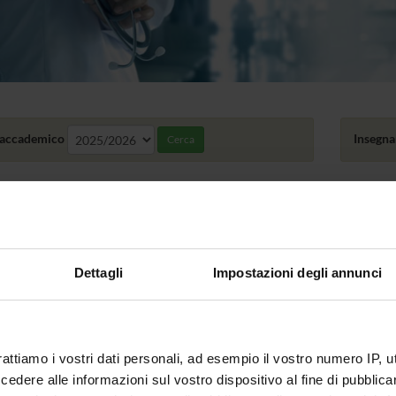
accademico
Insegn
Cerca
amenti
 DEGLI INSEGNAMENTI CON PERIODO NON ASSEGNATO
Dettagli
Impostazioni degli annunci
TAF
ONLINE
NOME
A
Biochimica clinica e biologia molecolare clinica
B
Medicina interna 1 (discipline specifiche della tipologia 
rattiamo i vostri dati personali, ad esempio il vostro numero IP, 
dere alle informazioni sul vostro dispositivo al fine di pubblica
A
Microbiologia e microbiologia clinica