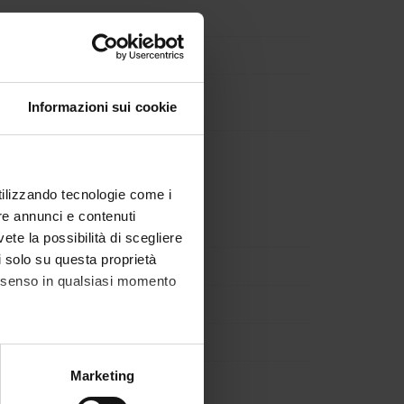
viero Olivieri
Informazioni sui cookie
ency and Urgent Medicine
us Diseases
ology
utilizzando tecnologie come i
enterology
re annunci e contenuti
cs
vete la possibilità di scegliere
li solo su questa proprietà
consenso in qualsiasi momento
alche metro,
Marketing
e specifiche (impronte