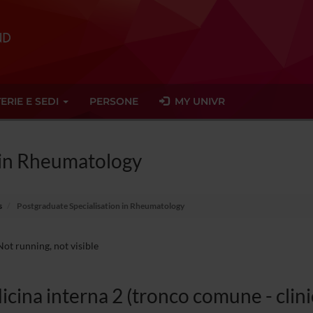
ERIE E SEDI
PERSONE
MY UNIVR
 in Rheumatology
s
Postgraduate Specialisation in Rheumatology
ot running, not visible
cina interna 2 (tronco comune - clini