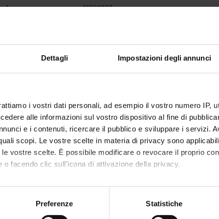
code
4S001887
lecturers
Orazio Michele Codella
,
Claudio Lunardi
,
Oli
of ECTS credits
1
Dettagli
Impostazioni degli annunci
d
ailable courses
Postgraduate Specialisation in Emerg
Postgraduate Specialisation in Infectio
Postgraduate Specialisation in Haemat
rattiamo i vostri dati personali, ad esempio il vostro numero IP, 
Postgraduate Specialisation in Gastro
dere alle informazioni sul vostro dispositivo al fine di pubblica
Postgraduate Specialisation in Geriatri
nunci e i contenuti, ricercare il pubblico e sviluppare i servizi. A
r quali scopi. Le vostre scelte in materia di privacy sono applicabi
c sector
MED/09 - INTERNAL MEDICINE
to le vostre scelte. È possibile modificare o revocare il proprio 
 of instruction
Italian
 o facendo clic sull'icona di attivazione della privacy.
VERONA
mo anche:
oni sulla tua posizione geografica, con un'approssimazione di qu
Preferenze
Statistiche
not yet allocated
spositivo, scansionandolo attivamente alla ricerca di caratteristich