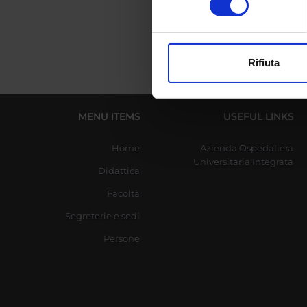
digitali).
Approfondisci come vengono el
modificare o ritirare il tuo 
Rifiuta
Utilizziamo i cookie per perso
nostro traffico. Condividiamo 
di analisi dei dati web, pubbl
MENU ITEMS
USEFUL LINKS
che hanno raccolto dal tuo uti
Home
Azienda Ospedaliera
Universitaria Integrata
Didattica
Facoltà
Segreterie e sedi
Persone