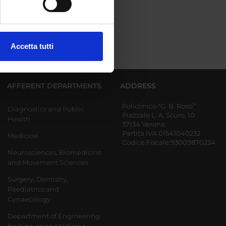
ezione dettagli
. Puoi
Accetta tutti
l media e per analizzare il
ostri partner che si occupano
azioni che hai fornito loro o
AFFERENT DEPARTMENTS
ADDRESS
Policlinico “G. B. Rossi”
Diagnostics and Public
Piazzale L. A. Scuro, 10
Health
37134 Verona
Partita IVA 01541040232
Medicine
Codice Fiscale:93009870234
Neurosciences, Biomedicine
and Movement Sciences
Surgery, Dentistry,
Paediatrics and
Gynaecology
Department of Engineering
for Innovation Medicine