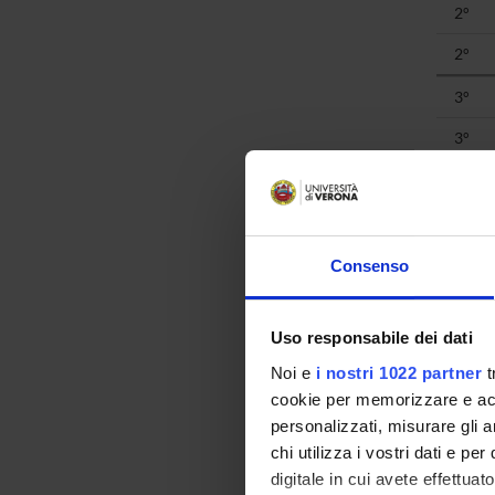
2°
2°
3°
3°
3°
3°
3°
Consenso
3°
Uso responsabile dei dati
3°
Noi e
i nostri 1022 partner
t
3°
cookie per memorizzare e acce
3°
personalizzati, misurare gli an
chi utilizza i vostri dati e pe
3°
digitale in cui avete effettua