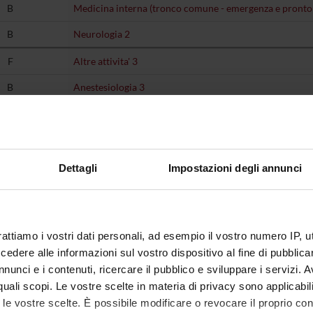
B
Medicina interna (tronco comune - emergenza e pronto
B
Neurologia 2
F
Altre attivita' 3
B
Anestesiologia 3
C
Chirurgia plastica 3
E
Esame di profitto teorico-pratico 3
B
Ginecologia e ostetricia 3
Dettagli
Impostazioni degli annunci
B
Malattie apparato visivo 3
B
Malattie dell'apparato cardiovascolare 3 (tronco comun
rattiamo i vostri dati personali, ad esempio il vostro numero IP, 
C
Malattie dell'apparato locomotore 3
dere alle informazioni sul vostro dispositivo al fine di pubblica
B
Medicina interna 3
nunci e i contenuti, ricercare il pubblico e sviluppare i servizi. A
r quali scopi. Le vostre scelte in materia di privacy sono applicabi
B
Medicina interna 3 (discipline specifiche della tipologia 
to le vostre scelte. È possibile modificare o revocare il proprio 