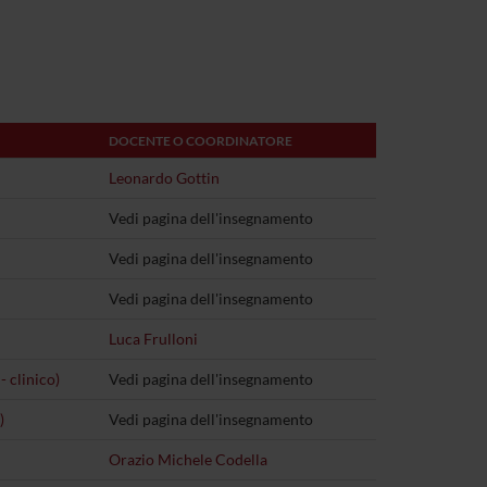
DOCENTE O COORDINATORE
Leonardo Gottin
Vedi pagina dell'insegnamento
Vedi pagina dell'insegnamento
Vedi pagina dell'insegnamento
Luca Frulloni
 clinico)
Vedi pagina dell'insegnamento
)
Vedi pagina dell'insegnamento
Orazio Michele Codella