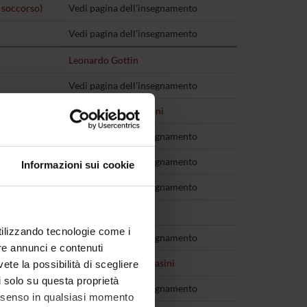
 soccorso)
Vedi pagina dell'insegnamento
Vedi pagina dell'insegnamento
Leonardo Gottin
Vedi pagina dell'insegnamento
Giovanni Paolo Pollini
Vedi pagina dell'insegnamento
Vedi pagina dell'insegnamento
Informazioni sui cookie
Vedi pagina dell'insegnamento
e)
Corrado Vassanelli
utilizzando tecnologie come i
Vedi pagina dell'insegnamento
re annunci e contenuti
Anna Maria Fratta Pasini
vete la possibilità di scegliere
li solo su questa proprietà
)
Vedi pagina dell'insegnamento
consenso in qualsiasi momento