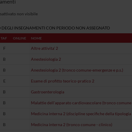
amenti
sattivato non visibile
 DEGLI INSEGNAMENTI CON PERIODO NON ASSEGNATO
TAF
ONLINE
NOME
F
Altre attivita' 2
B
Anestesiologia 2
B
Anestesiologia 2 (tronco comune-emergenze e p.s.)
E
Esame di profitto teorico-pratico 2
B
Gastroenterologia
B
Malattie dell'apparato cardiovascolare (tronco comune -
B
Medicina interna 2 (discipline specifiche della tipologia 
B
Medicina interna 2 (tronco comune - clinico)