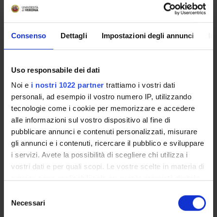
Enrolment Procedures and Admission Requirements
Degree Programme
Courses
Consenso
Dettagli
Impostazioni degli annunci
In
Notices
Governing bodies
Uso responsabile dei dati
Documents
Noi e
i nostri 1022 partner
trattiamo i vostri dati
personali, ad esempio il vostro numero IP, utilizzando
International Students
tecnologie come i cookie per memorizzare e accedere
alle informazioni sul vostro dispositivo al fine di
pubblicare annunci e contenuti personalizzati, misurare
OFFERTA FORMATIVA
gli annunci e i contenuti, ricercare il pubblico e sviluppare
i servizi. Avete la possibilità di scegliere chi utilizza i
SEMESTRE FILTRO
vostri dati e per quali scopi. Le vostre scelte in materia di
privacy sono applicabili solo su questa proprietà digitale
CORSI DI LAUREA
in cui avete effettuato le vostre scelte. È possibile
Selezione
modificare o revocare il proprio consenso in qualsiasi
Necessari
del
CORSI DI LAUREA MAGISTRALE
momento dalla Dichiarazione sui cookie o facendo clic
consenso