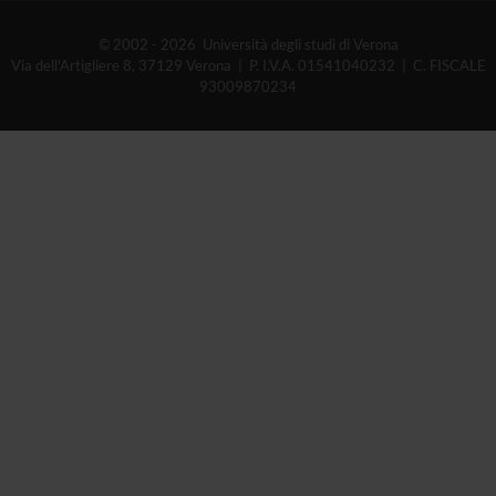
© 2002 - 2026 Università degli studi di Verona
Via dell'Artigliere 8, 37129 Verona | P. I.V.A. 01541040232 | C. FISCALE
93009870234