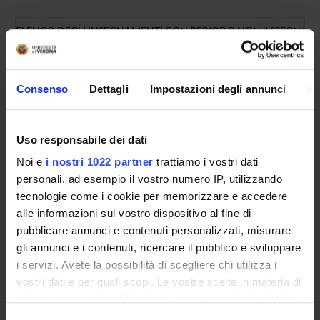
ELENCO DEGLI INSEGNAMENTI CON PERIODO NON ASSEGNATO
ANNI
TAF
ONLINE
NOME
4°
-
Affezioni psichiatriche
Consenso
Dettagli
Impostazioni degli annunci
In
4°
-
Anatomia patologica
4°
-
Chirurgia geriatrica
Uso responsabile dei dati
4°
Dermatologia geriatrica
Noi e
i nostri 1022 partner
trattiamo i vostri dati
personali, ad esempio il vostro numero IP, utilizzando
4°
-
Diagnostica di laboratorio
tecnologie come i cookie per memorizzare e accedere
4°
-
Diagnostica per immagini
alle informazioni sul vostro dispositivo al fine di
pubblicare annunci e contenuti personalizzati, misurare
4°
-
Diagnostica strumentale cardiologica
gli annunci e i contenuti, ricercare il pubblico e sviluppare
4°
-
Diagnostica strumentale vascolare
i servizi. Avete la possibilità di scegliere chi utilizza i
vostri dati e per quali scopi. Le vostre scelte in materia di
4°
-
Elementi di Gerontologia
privacy sono applicabili solo su questa proprietà digitale
in cui avete effettuato le vostre scelte. È possibile
4°
-
Epidemiologia, Statistica, Bioetica