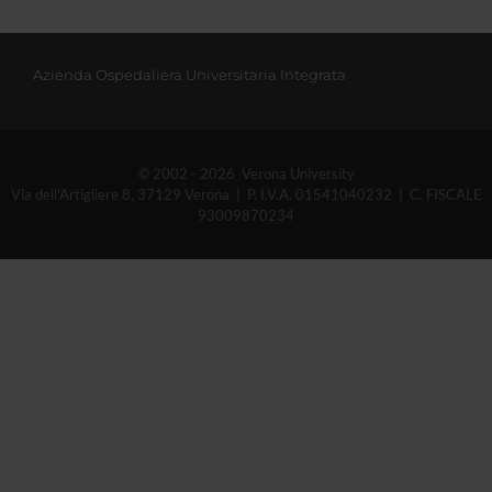
Azienda Ospedaliera Universitaria Integrata
© 2002 - 2026 Verona University
Via dell'Artigliere 8, 37129 Verona | P. I.V.A. 01541040232 | C. FISCALE
93009870234