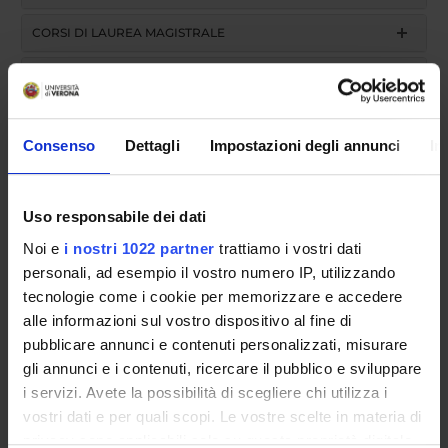
CORSI DI LAUREA MAGISTRALE
POST LAUREA
Consenso
Dettagli
Impostazioni degli annunci
In
Uso responsabile dei dati
Noi e
i nostri 1022 partner
trattiamo i vostri dati
Academic year
personali, ad esempio il vostro numero IP, utilizzando
tecnologie come i cookie per memorizzare e accedere
alle informazioni sul vostro dispositivo al fine di
pubblicare annunci e contenuti personalizzati, misurare
search
gli annunci e i contenuti, ricercare il pubblico e sviluppare
i servizi. Avete la possibilità di scegliere chi utilizza i
vostri dati e per quali scopi. Le vostre scelte in materia di
Course name
privacy sono applicabili solo su questa proprietà digitale