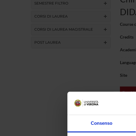
SEMESTRE FILTRO
DID
CORSI DI LAUREA
Course 
CORSI DI LAUREA MAGISTRALE
Credits
POST LAUREA
Academi
Language
Site
Teachin
Activit
Chir.Ge
MACC
Consenso
Chir Ge