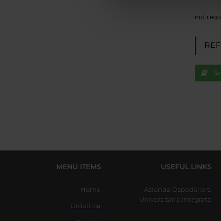
che hanno raccolto dal tuo uti
not requ
REF
Se
MENU ITEMS
USEFUL LINKS
Home
Azienda Ospedaliera
Universitaria Integrata
Didattica