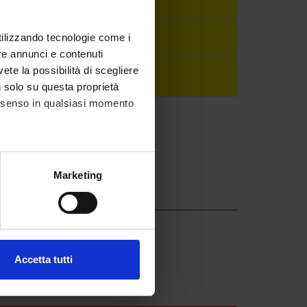
lloni
utilizzando tecnologie come i
re annunci e contenuti
ndoni
vete la possibilità di scegliere
li solo su questa proprietà
consenso in qualsiasi momento
alche metro,
Marketing
e specifiche (impronte
ezione dettagli
. Puoi
 inflammation and neoplasia
Accetta tutti
l media e per analizzare il
ostri partner che si occupano
azioni che hai fornito loro o