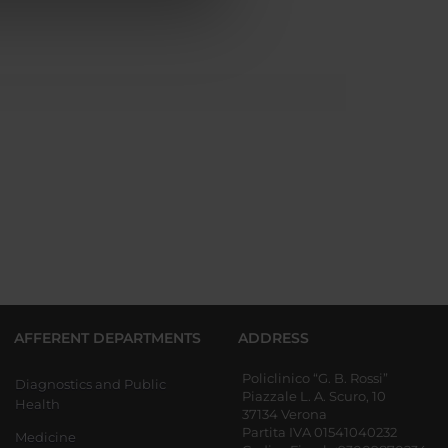
AFFERENT DEPARTMENTS
ADDRESS
Policlinico “G. B. Rossi”
Diagnostics and Public
Piazzale L. A. Scuro, 10
Health
37134 Verona
Partita IVA 01541040232
Medicine