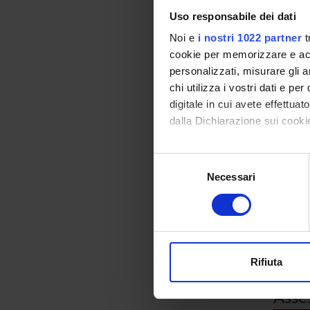
anastom
Uso responsabile dei dati
Tratta
Noi e
i nostri 1022 partner
t
patolog
cookie per memorizzare e acce
Suture..
personalizzati, misurare gli an
LANDO
chi utilizza i vostri dati e pe
digitale in cui avete effettua
dalla Dichiarazione sui cookie
Go
Con il tuo consenso, vorrem
Selezione
raccogliere informazi
Necessari
del
Identificare il tuo di
consenso
Sylla
digitali).
Approfondisci come vengono el
Clinical
modificare o ritirare il tuo 
Rifiuta
Utilizziamo i cookie per perso
nostro traffico. Condividiamo 
Asse
di analisi dei dati web, pubbl