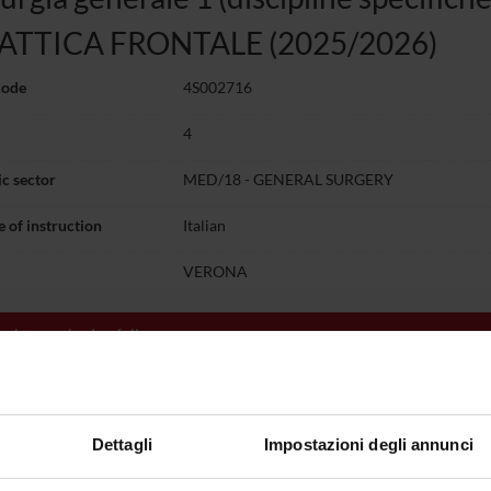
ATTICA FRONTALE (2025/2026)
code
4S002716
4
c sector
MED/18 - GENERAL SURGERY
 of instruction
Italian
VERONA
g is organised as follows:
y
Credits
Period
Academi
n. Tecniche pronto soccorso -
1
not yet allocated
Antonio
AGNANI ANTONIO
Dettagli
Impostazioni degli annunci
n. Tecniche di
1
not yet allocated
Simone 