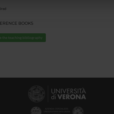
lizzo dei loro servizi.
ired
ERENCE BOOKS
e the teaching bibliography